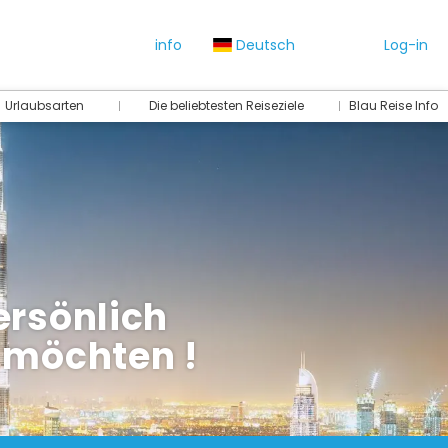
info
Deutsch
Log-in
Urlaubsarten
Die beliebtesten Reiseziele
Blau Reise Info
persönlich
e möchten !