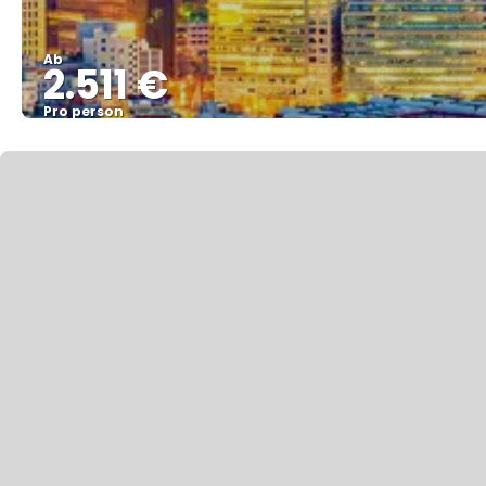
Ab
2.511 €
Pro person