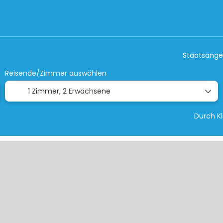
d- & Sonderreisen
nur Hotel
Aktivitäte
Staatsange
Reisende/Zimmer auswählen
1 Zimmer,
2 Erwachsene
Durch K