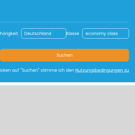
n
Mietwagen
Auto-Rundreisen
hörigkeit
Klasse
Suchen
licken auf "Suchen" stimme ich den
Nutzungsbedingungen zu