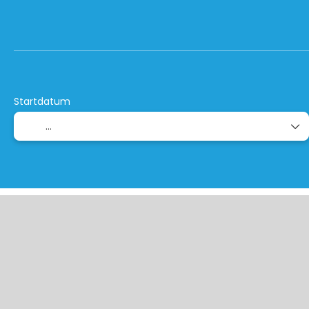
+
StopOver-/ Kombireisen
Run
Flug + Hotel
Startdatum