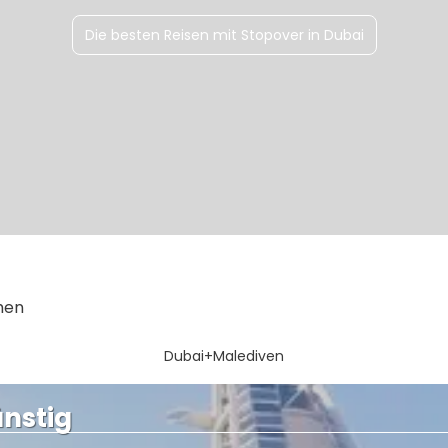
Die besten Reisen mit Stopover in Dubai
ehen
Dubai+Malediven
ünstig