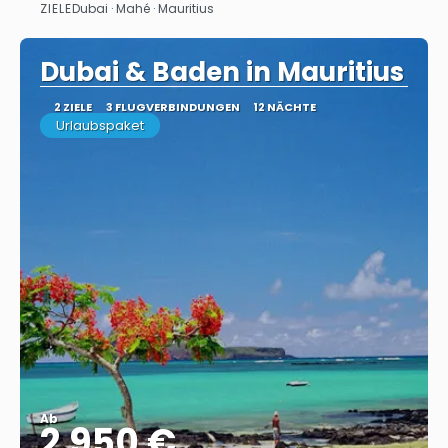
ZIELE
Dubai · Mahé · Mauritius
Sehen
Dubai & Baden in Mauritius
2 ZIELE
3 FLUGVERBINDUNGEN
12 NÄCHTE
Urlaubspaket
Ab
2.950 €