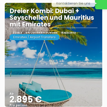
Kontaktieren Sie uns
Dreier Kombi: Dubai +
Seyschellen und Mauritius
mit Emirates
3 ZIELE
4 FLUGVERBINDUNGEN
15 NÄCHTE
Emirates / Airport Transfers
Ab
2.895 €
Pro person