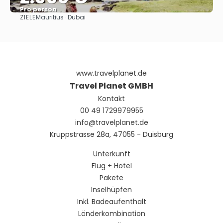
Pro person
ZIELE
Mauritius · Dubai
Sehen
www.travelplanet.de
Travel Planet GMBH
Kontakt
00 49 1729979955
info@travelplanet.de
Kruppstrasse 28a, 47055 - Duisburg
Unterkunft
Flug + Hotel
Pakete
Inselhüpfen
Inkl. Badeaufenthalt
Länderkombination