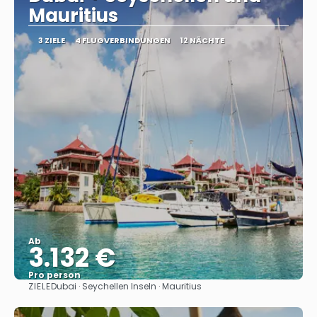
Mauritius
3 ZIELE
4 FLUGVERBINDUNGEN
12 NÄCHTE
Ab
3.132 €
Pro person
ZIELE
Dubai · Seychellen Inseln · Mauritius
Sehen