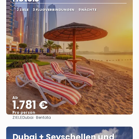
2 ZIELE
3 FLUGVERBINDUNGEN
9 NÄCHTE
Ab
1.781 €
Pro person
ZIELE
Dubai · Bentota
Sehen
Dubai + Seyschellen und