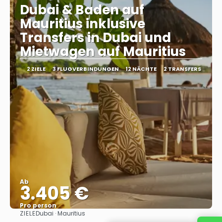
Dubai & Baden auf
Mauritius inklusive
Transfers in Dubai und
Mietwagen auf Mauritius
2 ZIELE
3 FLUGVERBINDUNGEN
12 NÄCHTE
2 TRANSFERS
Ab
3.405 €
Pro person
ZIELE
Dubai · Mauritius
Sehen