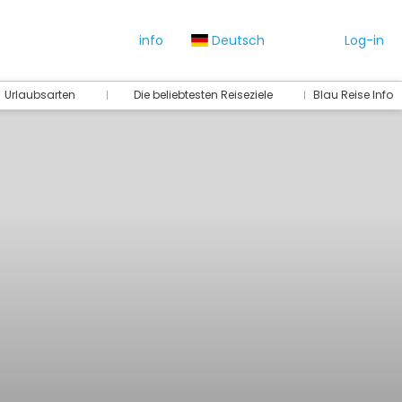
info
Deutsch
Log-in
Urlaubsarten
Die beliebtesten Reiseziele
Blau Reise Info