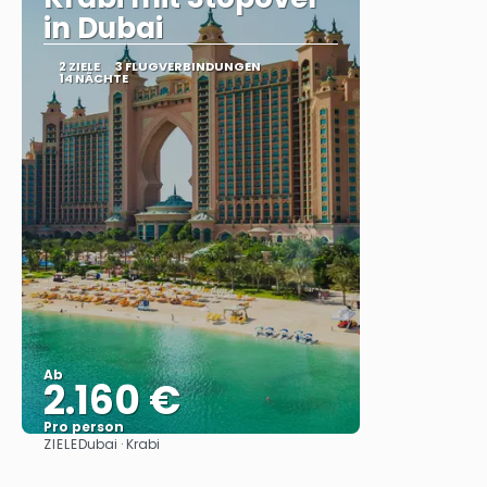
in Dubai
2 ZIELE
3 FLUGVERBINDUNGEN
14 NÄCHTE
Ab
2.160 €
Pro person
ZIELE
Dubai · Krabi
Sehen