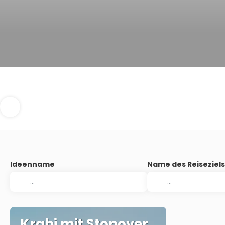
Ideenname
Name des Reiseziel
Krabi mit Stopover