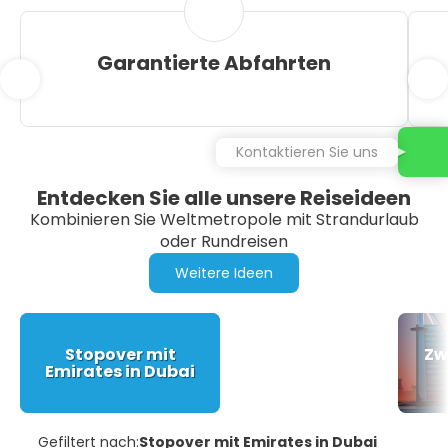
Garantierte Abfahrten
Kontaktieren Sie uns
Entdecken Sie alle unsere Reiseideen
Kombinieren Sie Weltmetropole mit Strandurlaub
oder Rundreisen
Weitere Ideen
Stopover mit
Zw
Emirates in Dubai
Gefiltert nach:
Stopover mit Emirates in Dubai