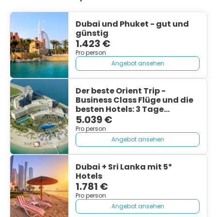
Dubai und Phuket - gut und
günstig
1.423 €
Pro person
Angebot ansehen
Der beste Orient Trip -
Business Class Flüge und die
besten Hotels: 3 Tage
Istanbul und 5 Tage Dubai
5.039 €
Palm
Pro person
Angebot ansehen
Dubai + Sri Lanka mit 5*
Hotels
1.781 €
Pro person
Angebot ansehen