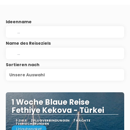
Ideenname
Name des Reiseziels
Sortieren nach
Unsere Auswahl
1 Woche Blaue Reise
Fethiye Kekova - Türkei
3 ZIELE
2 FLUGVERBINDUNGEN
7 NÄCHTE
1 VERSICHERUNGEN
Urlaubspaket