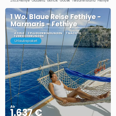
ZIELE
Fethiye · Oludeniz · Ekincik · Gocek · Tersane Island · Fethiye
Sehen
1 Wo. Blaue Reise Fethiye -
Marmaris - Fethiye
4 ZIELE
2 FLUGVERBINDUNGEN
7 NÄCHTE
1 VERSICHERUNGEN
Urlaubspaket
Ab
1.637 €