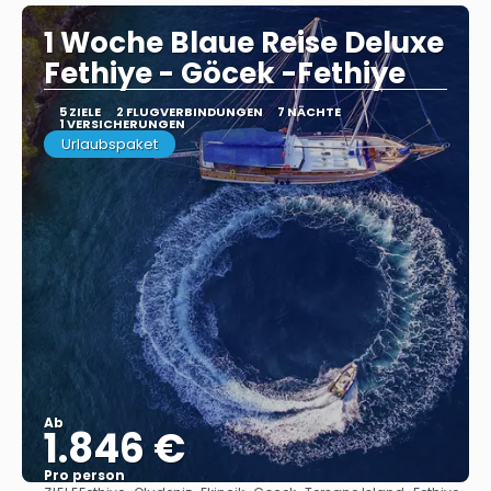
1 Woche Blaue Reise Deluxe
Fethiye - Göcek -Fethiye
5 ZIELE
2 FLUGVERBINDUNGEN
7 NÄCHTE
1 VERSICHERUNGEN
Urlaubspaket
Ab
1.846 €
Pro person