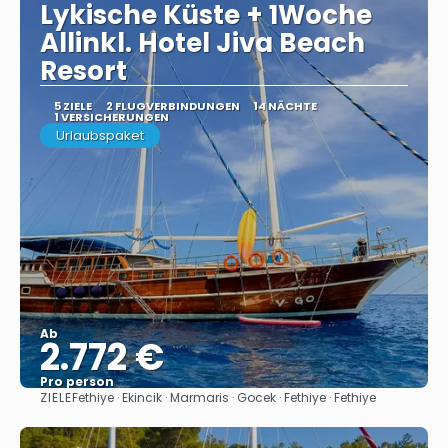
Lykische Küste + 1Woche
Allinkl. Hotel Jiva Beach
Resort
5 ZIELE
2 FLUGVERBINDUNGEN
14 NÄCHTE
1 VERSICHERUNGEN
Urlaubspaket
Ab
2.772 €
Pro person
ZIELE
Fethiye · Ekincik · Marmaris · Gocek · Fethiye · Fethiye
Sehen