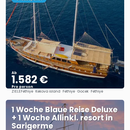
Ab
1.582 €
Pro person
ZIELE
Fethiye · Kekova island · Fethiye · Gocek · Fethiye
Sehen
1 Woche Blaue Reise Deluxe
+ 1 Woche Allinkl. resort in
Sarigerme