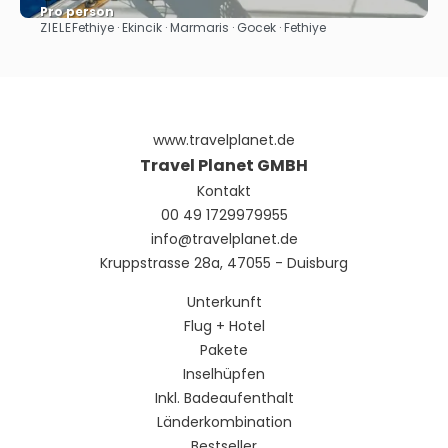
Pro person
ZIELE
Fethiye · Ekincik · Marmaris · Gocek · Fethiye
Sehen
www.travelplanet.de
Travel Planet GMBH
Kontakt
00 49 1729979955
info@travelplanet.de
Kruppstrasse 28a, 47055 - Duisburg
Unterkunft
Flug + Hotel
Pakete
Inselhüpfen
Inkl. Badeaufenthalt
Länderkombination
Bestseller