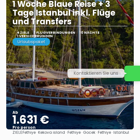
1 Woche Blaue Reise + 3
Tage Istanbul inkl. Flüge
und Transfers
4 ZIELE
3 FLUGVERBINDUNGEN
10 NÄCHTE
1 VERSICHERUNGEN
Urlaubspaket
Kontaktieren Sie uns
Ab
1.631 €
Pro person
ZIELE
Fethiye · Kekova island · Fethiye · Gocek · Fethiye · Istanbul
Sehen