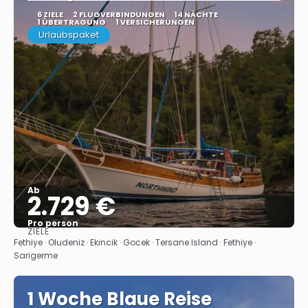
6 ZIELE
2 FLUGVERBINDUNGEN
14 NÄCHTE
1 ÜBERTRAGUNG
1 VERSICHERUNGEN
Urlaubspaket
Ab
2.729 €
Pro person
ZIELE
Sehen
Fethiye · Oludeniz · Ekincik · Gocek · Tersane Island · Fethiye ·
Sarigerme
1 Woche Blaue Reise