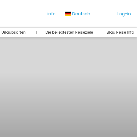
info
Deutsch
Log-in
Urlaubsarten
Die beliebtesten Reiseziele
Blau Reise Info