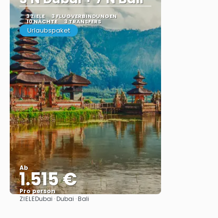
3 ZIELE
3 FLUGVERBINDUNGEN
10 NÄCHTE
3 TRANSFERS
Urlaubspaket
Ab
1.515 €
Pro person
ZIELE
Dubai · Dubai · Bali
Sehen