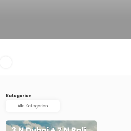
Kategorien
3 N Dubai + 7 N Bali