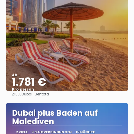
Ab
1.781 €
Pro person
ZIELE
Dubai · Bentota
Sehen
Dubai plus Baden auf
Malediven
2 ZIELE
3 FLUGVERBINDUNGEN
10 NÄCHTE