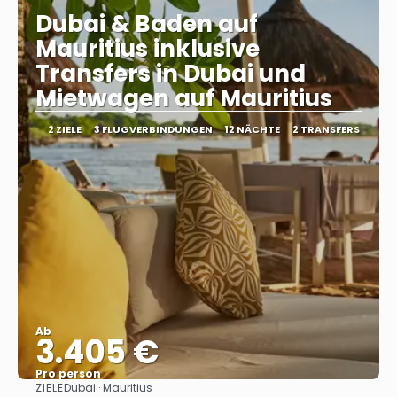
Dubai & Baden auf
Mauritius inklusive
Transfers in Dubai und
Mietwagen auf Mauritius
2 ZIELE
3 FLUGVERBINDUNGEN
12 NÄCHTE
2 TRANSFERS
Ab
3.405 €
Pro person
ZIELE
Dubai · Mauritius