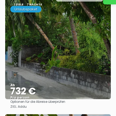
1 ZIELE
7 NÄCHTE
Urlaubspaket
Ab
732 €
Pro person
Optionen für die Abreise überprüfen
Sehen
ZIEL:
Addu