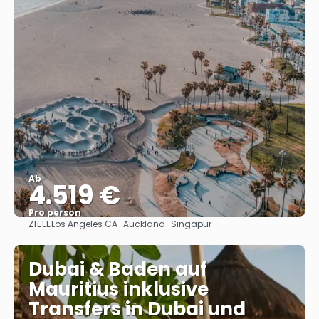
Ab
4.519 €
Pro person
ZIELE
Los Angeles CA · Auckland · Singapur
Sehen
Dubai & Baden auf
Mauritius inklusive
Transfers in Dubai und