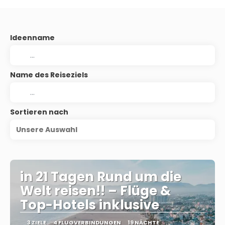
Ideenname
Name des Reiseziels
Sortieren nach
Unsere Auswahl
in 21 Tagen Rund um die
Welt reisen!! – Flüge &
Top-Hotels inklusive
3 ZIELE
4 FLUGVERBINDUNGEN
19 NÄCHTE