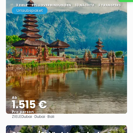
3 ZIELE
3 FLUGVERBINDUNGEN
10 NÄCHTE
3 TRANSFERS
Urlaubspaket
Ab
1.515 €
Pro person
ZIELE
Dubai · Dubai · Bali
Sehen