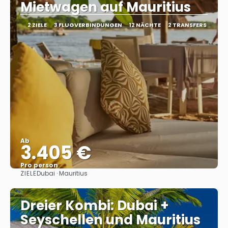
Mietwagen auf Mauritius
2 ZIELE
3 FLUGVERBINDUNGEN
12 NÄCHTE
2 TRANSFERS
Ab
3.405 €
Pro person
ZIELE
Dubai · Mauritius
Sehen
Dreier Kombi: Dubai +
Seyschellen und Mauritius