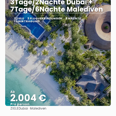
3Tage/2Nächte Dubai +
7Tage/6Nächte Malediven
2 ZIELE
3 FLUGVERBINDUNGEN
8 NÄCHTE
1 ÜBERTRAGUNG
Ab
2.004 €
Pro person
ZIELE
Dubai · Malediven
Sehen