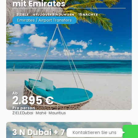
mit Emirates
3 ZIELE
4 FLUGVERBINDUNGEN
15 NÄCHTE
Emirates / Airport Transfers
Ab
2.895 €
Pro person
ZIELE
Dubai · Mahé · Mauritius
Sehen
3 N Dubai + 7 N Bali
Kontaktieren Sie uns