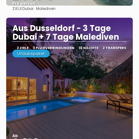
Pro person
ZIELE
Dubai · Malediven
Sehen
Aus Dusseldorf - 3 Tage
Dubai + 7 Tage Malediven
2 ZIELE
3 FLUGVERBINDUNGEN
10 NÄCHTE
2 TRANSFERS
Urlaubspaket
Ab