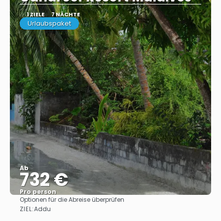
1 ZIELE
7 NÄCHTE
Urlaubspaket
Ab
732 €
Pro person
Optionen für die Abreise überprüfen
Sehen
ZIEL:
Addu