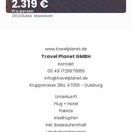
2.319 €
Pro person
ZIELE
Dubai · Malediven
Sehen
www.travelplanet.de
Travel Planet GMBH
Kontakt
00 49 1729979955
info@travelplanet.de
Kruppstrasse 28a, 47055 - Duisburg
Unterkunft
Flug + Hotel
Pakete
Inselhüpfen
Inkl. Badeaufenthalt