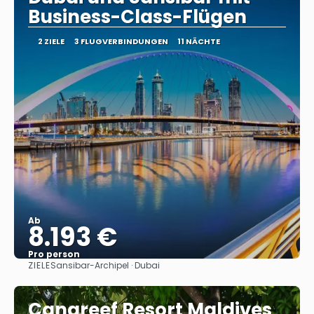
Business-Class-Flügen
2 ZIELE
3 FLUGVERBINDUNGEN
11 NÄCHTE
Ab
8.193 €
Pro person
ZIELE
Sansibar-Archipel · Dubai
Sehen
Canareef Resort Maldives