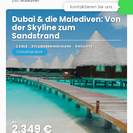
ZIEL:
Malediven
Sehen
Kontaktieren Sie uns
Dubai & die Malediven: Von
der Skyline zum
Sandstrand
2 ZIELE
3 FLUGVERBINDUNGEN
9 NÄCHTE
Urlaubspaket
Ab
2.349 €