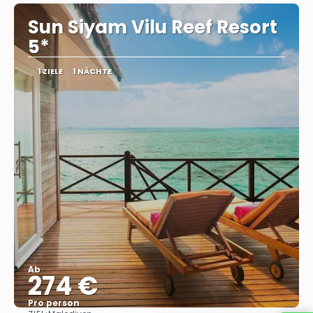
Sun Siyam Vilu Reef Resort
5*
1 ZIELE
1 NÄCHTE
Ab
274 €
Pro person