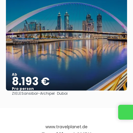
Ab
8.193 €
Pro person
ZIELE
Sansibar-Archipel · Dubai
Sehen
www.travelplanet.de