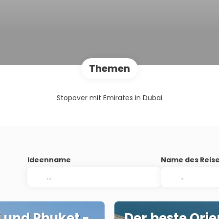
Themen
Stopover mit Emirates in Dubai
Ideenname
Name des Reise
 und Phuket -
Der beste Orie