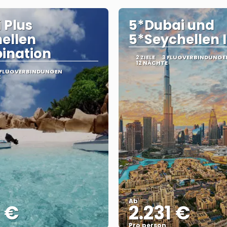
 Plus
5*Dubai und
ellen
5*Seychellen 
ination
2 ZIELE
3 FLUGVERBINDUNGE
12 NÄCHTE
 FLUGVERBINDUNGEN
E
Ab
1 €
2.231 €
Pro person