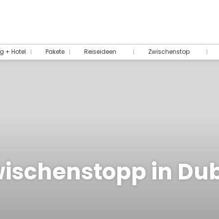
g + Hotel
Pakete
Reiseideen
Zwischenstop
ischenstopp in Du