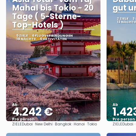
Mahal bis Tokio - 20
gut u
Tage ( 5-Sterne-
2 ZIELE
3
Top-Hotels )
13 NÄCHTE
5 ZIELE
6 FLUGVERBINDUNGEN
18 NÄCHTE
5 AKTIVITÄTEN
Ab
Ab
4.242 €
1.42
Pro person
Pro person
ZIELE
ZIELE
Dubai · New Delhi · Bangkok · Hanoi · Tokio
Dubai ·
Sehen