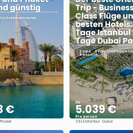
nd günstig
Trip - Busines
Class Flüge un
 FLUGVERBINDUNGEN
besten Hotels:
Tage Istanbul
Tage Dubai P
2 ZIELE
3 FLUGVERBINDUNGE
8 NÄCHTE
Ab
3 €
5.039 €
Pro person
ZIELE
 Phuket
Istanbul · Dubai
Sehen
Sehen