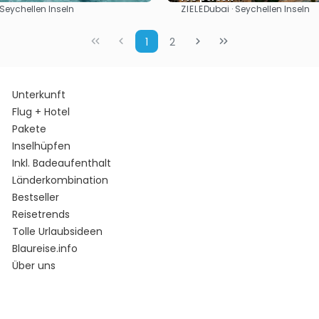
ZIELE
 Seychellen Inseln
Dubai · Seychellen Inseln
Sehen
Sehen
1
2
Unterkunft
Flug + Hotel
Pakete
Inselhüpfen
Inkl. Badeaufenthalt
Länderkombination
Bestseller
Reisetrends
Tolle Urlaubsideen
Blaureise.info
Über uns