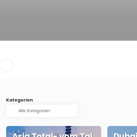
Kategorien
Asia Total- vom Taj
Dubai