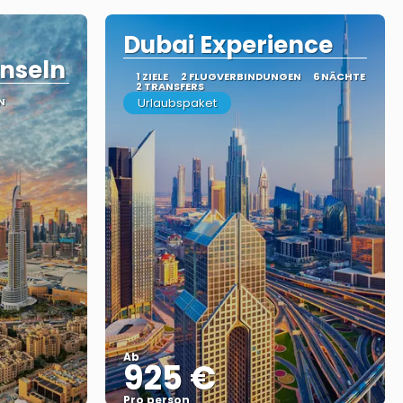
Dubai Experience
Inseln
1 ZIELE
2 FLUGVERBINDUNGEN
6 NÄCHTE
2 TRANSFERS
N
Urlaubspaket
Ab
925 €
Pro person