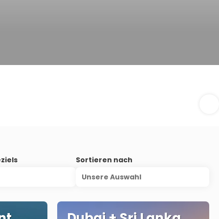
ziels
Sortieren nach
Unsere Auswahl
nt
Dubai + Sri Lanka