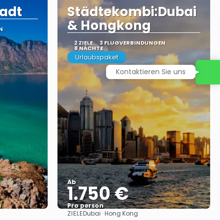
tadt
Städtekombi:Dubai
& Hongkong
N
2 ZIELE
3 FLUGVERBINDUNGEN
8 NÄCHTE
Urlaubspaket
Kontaktieren Sie uns
Ab
1.750 €
Pro person
ZIELE
Dubai · Hong Kong
Sehen