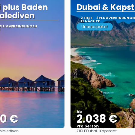
 plus Baden
Dubai & Kaps
alediven
2 ZIELE
3 FLUGVERBINDUNGE
12 NÄCHTE
 FLUGVERBINDUNGEN
Urlaubspaket
E
Ab
90 €
2.038 €
Pro person
ZIELE
 Malediven
Dubai · Kapstadt
Sehen
Sehen