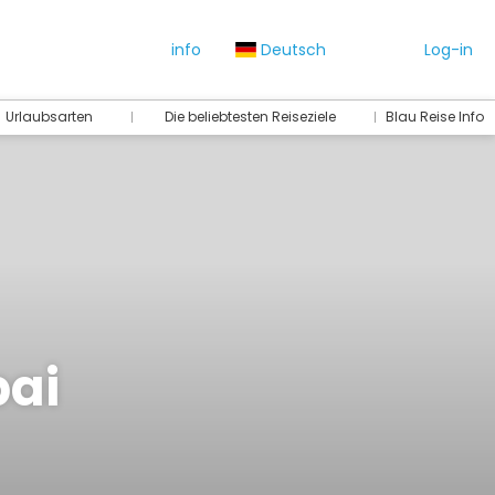
info
Deutsch
Log-in
Urlaubsarten
Die beliebtesten Reiseziele
Blau Reise Info
bai