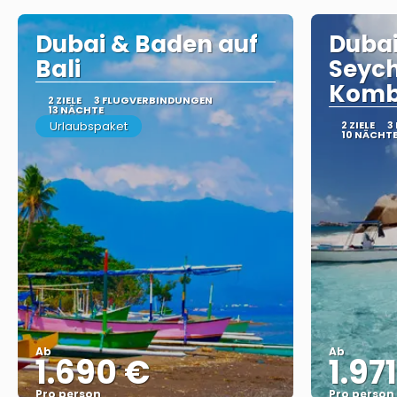
Dubai & Baden auf
Dubai
Bali
Seych
Komb
2 ZIELE
3 FLUGVERBINDUNGEN
13 NÄCHTE
Urlaubspaket
2 ZIELE
3
10 NÄCHT
Ab
Ab
1.690 €
1.97
Pro person
Pro person