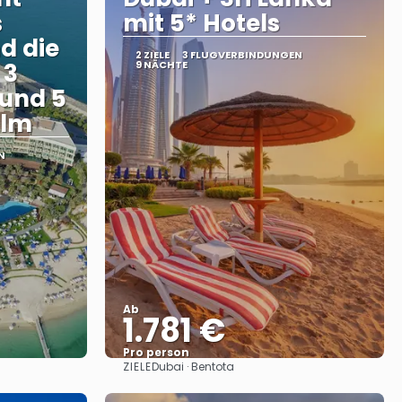
s
mit 5* Hotels
d die
2 ZIELE
3 FLUGVERBINDUNGEN
 3
9 NÄCHTE
 und 5
alm
N
Ab
1.781 €
Pro person
ZIELE
Dubai · Bentota
Sehen