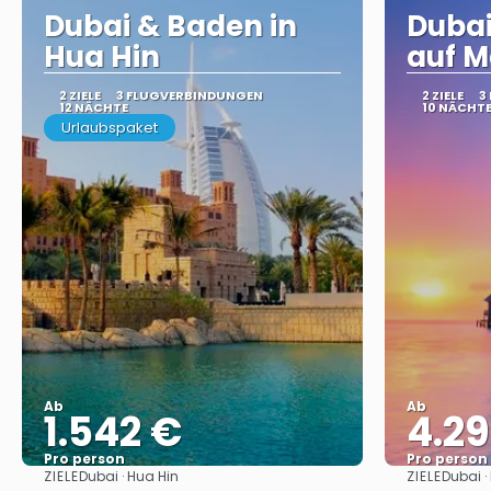
Dubai & Baden in
Dubai
Hua Hin
auf M
2 ZIELE
3 FLUGVERBINDUNGEN
2 ZIELE
3
12 NÄCHTE
10 NÄCHT
Urlaubspaket
Ab
Ab
1.542 €
4.2
Pro person
Pro person
ZIELE
ZIELE
Dubai · Hua Hin
Dubai ·
Sehen