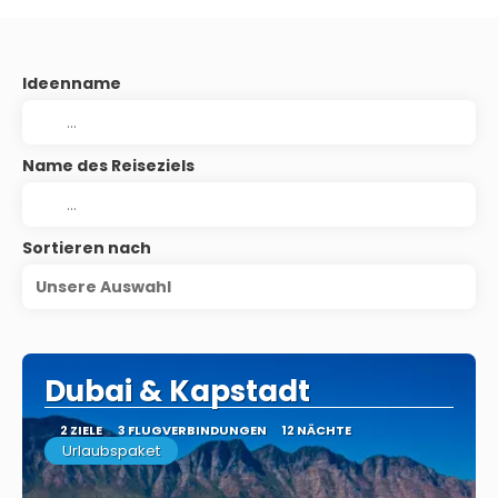
Ideenname
Name des Reiseziels
Sortieren nach
Unsere Auswahl
Dubai & Kapstadt
2 ZIELE
3 FLUGVERBINDUNGEN
12 NÄCHTE
Urlaubspaket