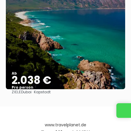
Ab
2.038 €
Pro person
ZIELE
Dubai · Kapstadt
Sehen
www.travelplanet.de