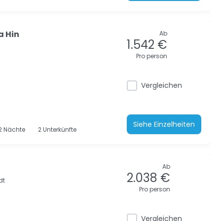
a Hin
Ab
1.542 €
Pro person
Vergleichen
Siehe Einzelheiten
2
Nächte
2 Unterkünfte
Ab
2.038 €
dt
Pro person
Vergleichen