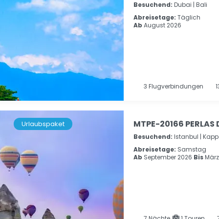
Besuchend:
Dubai |
Bali
Abreisetage:
Täglich
Ab
August 2026
3
Flugverbindungen
1
MTPE-20166 PERLAS 
Urlaubspaket
Besuchend:
Istanbul |
Kapp
Abreisetage:
Samstag
Ab
September 2026
Bis
März
7
Nächte
1 Touren
7