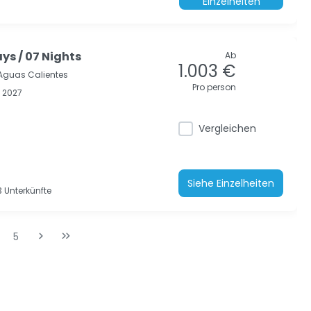
Einzelheiten
ays / 07 Nights
Ab
1.003 €
Aguas Calientes
Pro person
 2027
Vergleichen
Siehe Einzelheiten
 Unterkünfte
5