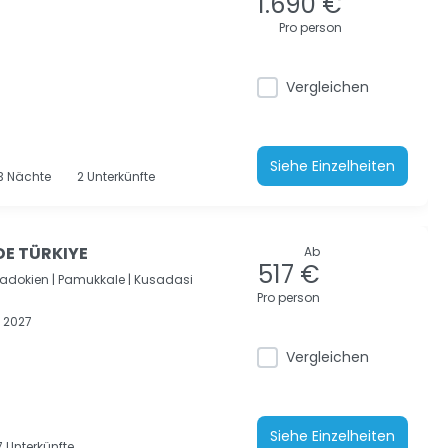
1.690 €
Pro person
Vergleichen
Siehe Einzelheiten
3
Nächte
2 Unterkünfte
DE TÜRKIYE
Ab
517 €
adokien |
Pamukkale |
Kusadasi
Pro person
 2027
Vergleichen
Siehe Einzelheiten
 Unterkünfte