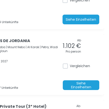
Vergleichen
Siehe Einzelheiten
 Unterkünfte
S DE JORDANIA
Ab
1.102 €
ba |
Mount Nebo |
Al Karak |
Petra, Wadi
jloun
Pro person
 2027
Vergleichen
Siehe
Einzelheiten
 Unterkünfte
rivate Tour (3* Hotel)
Ab