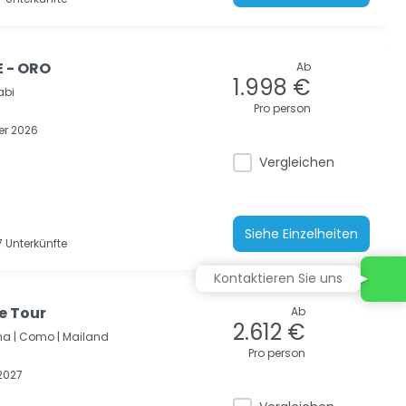
 - ORO
Ab
1.998 €
abi
Pro person
r 2026
Vergleichen
Siehe Einzelheiten
 Unterkünfte
Kontaktieren Sie uns
te Tour
Ab
2.612 €
a |
Como |
Mailand
Pro person
2027