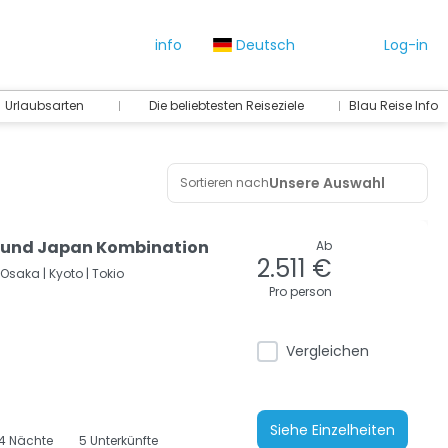
info
Deutsch
Log-in
Urlaubsarten
Die beliebtesten Reiseziele
Blau Reise Info
Unsere Auswahl
Sortieren nach
a und Japan Kombination
Ab
2.511 €
Osaka |
Kyoto |
Tokio
Pro person
Vergleichen
Siehe Einzelheiten
4
Nächte
5 Unterkünfte