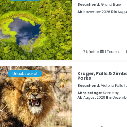
Besuchend:
Grand Baie
Ab
November 2026
Bis
Augus
7
Nächte
1 Touren
1
Kruger, Falls & Zimb
Urlaubspaket
Parks
Besuchend:
Victoria Falls |
Abreisetage:
Samstag
Ab
August 2026
Bis
Dezembe