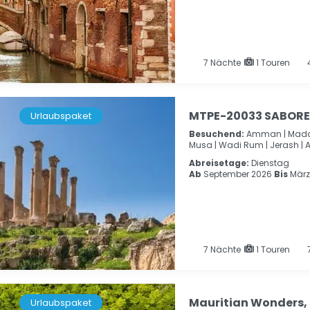
7
Nächte
1 Touren
4
MTPE-20033 SABORE
Urlaubspaket
Besuchend:
Amman |
Mada
Musa |
Wadi Rum |
Jerash |
A
Abreisetage:
Dienstag
Ab
September 2026
Bis
März
7
Nächte
1 Touren
7
Mauritian Wonders, P
Urlaubspaket