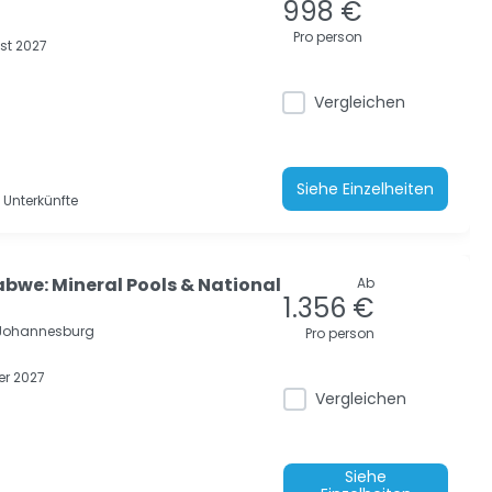
998 €
Pro person
t 2027
Vergleichen
Siehe Einzelheiten
 Unterkünfte
abwe: Mineral Pools & National
Ab
1.356 €
Johannesburg
Pro person
r 2027
Vergleichen
Siehe