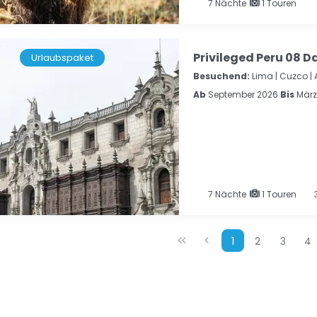
7
Nächte
1 Touren
Privileged Peru 08 D
Urlaubspaket
Besuchend:
Lima |
Cuzco |
Ab
September 2026
Bis
März
7
Nächte
1 Touren
3
1
2
3
4