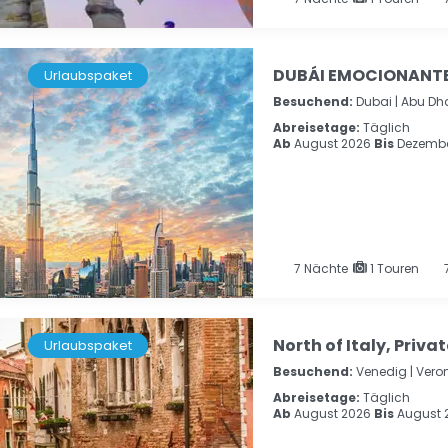
DUBÁI EMOCIONANTE
Urlaubspaket
Besuchend:
Dubai |
Abu Dh
Abreisetage:
Täglich
Ab
August 2026
Bis
Dezembe
7
Nächte
1 Touren
7
North of Italy, Priva
Urlaubspaket
Besuchend:
Venedig |
Veron
Abreisetage:
Täglich
Ab
August 2026
Bis
August 