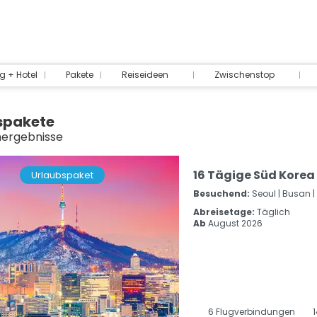
g + Hotel
Pakete
Reiseideen
Zwischenstop
spakete
hergebnisse
16 Tägige Süd Kore
Urlaubspaket
Besuchend:
Seoul |
Busan |
Abreisetage:
Täglich
Ab
August 2026
6
Flugverbindungen
1