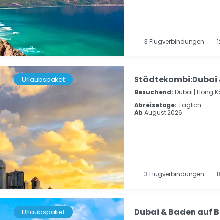
3
Flugverbindungen
1
Städtekombi:Dubai
Urlaubspaket
Besuchend:
Dubai |
Hong K
Abreisetage:
Täglich
Ab
August 2026
3
Flugverbindungen
Dubai & Baden auf B
Urlaubspaket