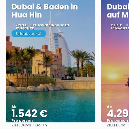
Dubai & Baden in
Dubai
Hua Hin
auf M
2 ZIELE
3 FLUGVERBINDUNGEN
2 ZIELE
3
12 NÄCHTE
10 NÄCHT
Urlaubspaket
Ab
Ab
1.542 €
4.2
Pro person
Pro person
ZIELE
ZIELE
Dubai · Hua Hin
Dubai ·
Sehen