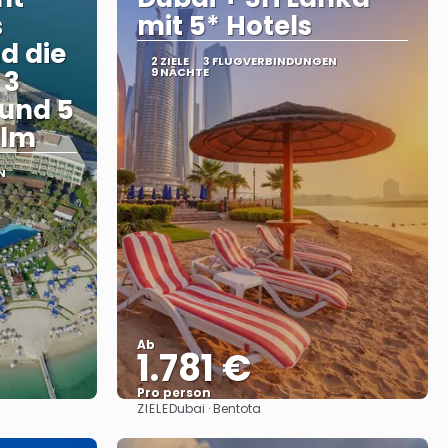
s
mit 5* Hotels
d die
2 ZIELE
3 FLUGVERBINDUNGEN
 3
9 NÄCHTE
 und 5
alm
N
Ab
1.781 €
Pro person
ZIELE
Dubai · Bentota
Sehen