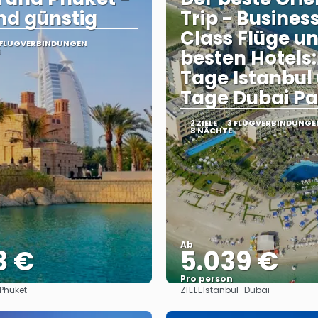
nd günstig
Trip - Busines
Class Flüge un
 FLUGVERBINDUNGEN
besten Hotels:
Tage Istanbul
Tage Dubai P
2 ZIELE
3 FLUGVERBINDUNGE
8 NÄCHTE
Ab
3 €
5.039 €
Pro person
ZIELE
 Phuket
Istanbul · Dubai
Sehen
Sehen