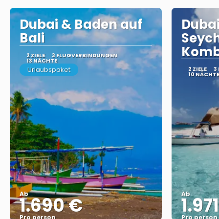
Dubai & Baden auf
Dubai
Bali
Seych
Komb
2 ZIELE
3 FLUGVERBINDUNGEN
13 NÄCHTE
Urlaubspaket
2 ZIELE
3
10 NÄCHT
Ab
Ab
1.690 €
1.97
Pro person
Pro person