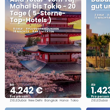
Mahal bis Tokio - 20
gut u
Tage ( 5-Sterne-
2 ZIELE
3
Top-Hotels )
13 NÄCHTE
5 ZIELE
6 FLUGVERBINDUNGEN
18 NÄCHTE
5 AKTIVITÄTEN
Ab
Ab
4.242 €
1.42
Pro person
Pro person
ZIELE
ZIELE
Dubai · New Delhi · Bangkok · Hanoi · Tokio
Dubai ·
Sehen