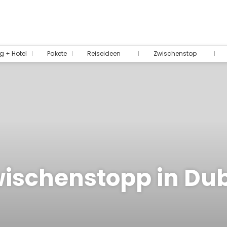
g + Hotel
Pakete
Reiseideen
Zwischenstop
ischenstopp in Du