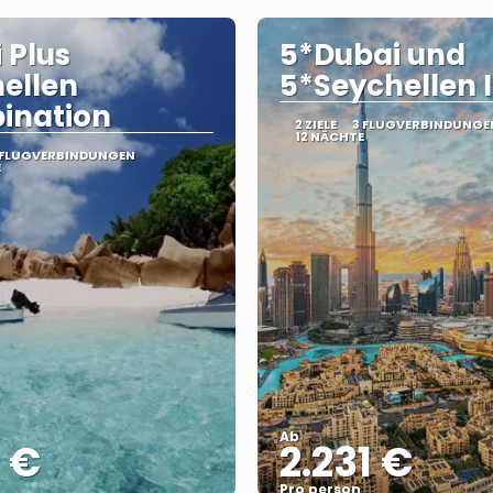
 Plus
5*Dubai und
ellen
5*Seychellen 
ination
2 ZIELE
3 FLUGVERBINDUNGE
12 NÄCHTE
 FLUGVERBINDUNGEN
E
Ab
1 €
2.231 €
Pro person