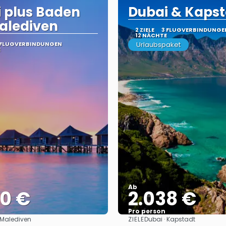
 plus Baden
Dubai & Kaps
alediven
2 ZIELE
3 FLUGVERBINDUNGE
12 NÄCHTE
 FLUGVERBINDUNGEN
Urlaubspaket
E
Ab
90 €
2.038 €
Pro person
ZIELE
 Malediven
Dubai · Kapstadt
Sehen
Sehen