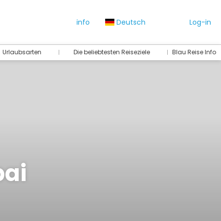
info
Deutsch
Log-in
Urlaubsarten
Die beliebtesten Reiseziele
Blau Reise Info
bai