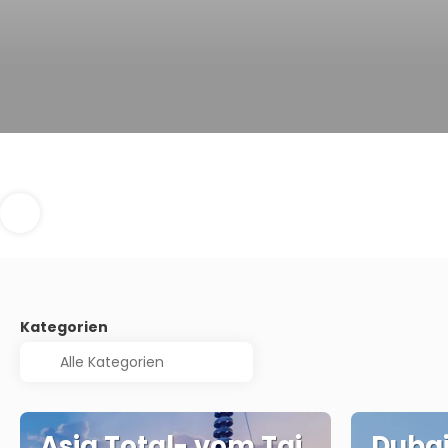
Kategorien
Asia Total- vom Taj
Dubai