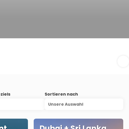
ziels
Sortieren nach
Unsere Auswahl
nt
Dubai + Sri Lanka