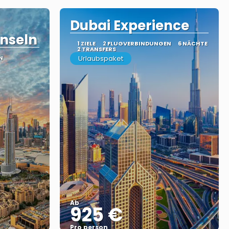
Dubai Experience
Inseln
1 ZIELE
2 FLUGVERBINDUNGEN
6 NÄCHTE
2 TRANSFERS
N
Urlaubspaket
Ab
925 €
Pro person