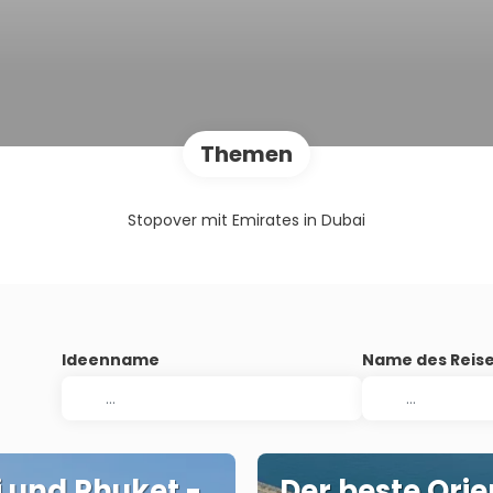
Themen
Stopover mit Emirates in Dubai
Ideenname
Name des Reise
 und Phuket -
Der beste Orie