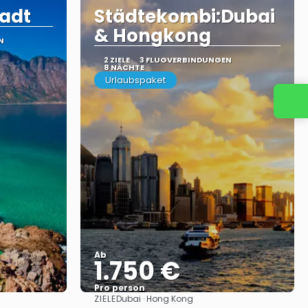
tadt
Städtekombi:Dubai
& Hongkong
N
2 ZIELE
3 FLUGVERBINDUNGEN
8 NÄCHTE
Urlaubspaket
Kontaktieren Sie uns
Ab
1.750 €
Pro person
ZIELE
Dubai · Hong Kong
Sehen