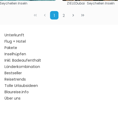
ZIELE
 Seychellen Inseln
Dubai · Seychellen Inseln
Sehen
Sehen
1
2
Unterkunft
Flug + Hotel
Pakete
Inselhüpfen
Inkl. Badeaufenthalt
Länderkombination
Bestseller
Reisetrends
Tolle Urlaubsideen
Blaureise.info
Über uns