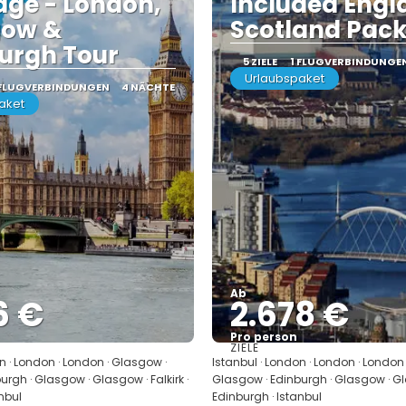
ge - London,
Included Engl
gow &
Scotland Pac
urgh Tour
5 ZIELE
1 FLUGVERBINDUNGE
Urlaubspaket
 FLUGVERBINDUNGEN
4 NÄCHTE
aket
Ab
6 €
2.678 €
Pro person
ZIELE
Sehen
Sehen
n · London · London · Glasgow ·
Istanbul · London · London · London
rgh · Glasgow · Glasgow · Falkirk ·
Glasgow · Edinburgh · Glasgow · Gla
nbul
Edinburgh · Istanbul