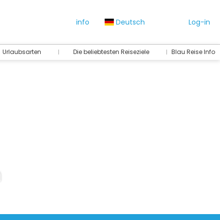
info
Deutsch
Log-in
Urlaubsarten
Die beliebtesten Reiseziele
Blau Reise Info
n