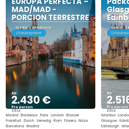
EUROPA PERFECTA –
Packa
MAD/MAD -
Glas
PORCION TERRESTRE
Edinb
12 ZIELE
20 NÄCHTE
5 ZIELE
1
Urlaubspaket
Urlaubsp
Ab
Ab
2.430 €
2.51
Pro person
Pro person
ZIELE
ZIELE
Sehen
Madrid · Bordeaux · Paris · London · Brüssel ·
Istanbul · Londo
Frankfurt · Zürich · Venedig · Rom · Florenz · Nizza ·
Glasgow · Edinbu
Barcelona · Madrid
Edinburgh · Ista