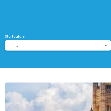
+
StopOver-/ Kombireisen
Run
Flug + Hotel
Startdatum