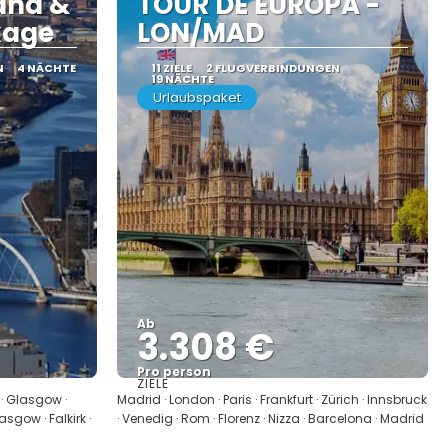
and &
TOUR DE EUROPA -
kage
LON/MAD
N
4 NÄCHTE
11 ZIELE
2 FLUGVERBINDUNGEN
19 NÄCHTE
Urlaubspaket
Ab
3.308 €
Pro person
ZIELE
Sehen
 · Glasgow ·
Madrid · London · Paris · Frankfurt · Zürich · Innsbruck
sgow · Falkirk ·
· Venedig · Rom · Florenz · Nizza · Barcelona · Madrid