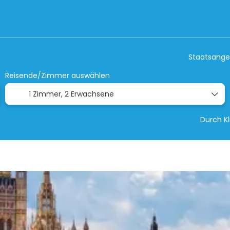
d- & Sonderreisen
nur Hotel
Aktivitäte
Staatsange
Reisende/Zimmer auswählen
1 Zimmer,
2 Erwachsene
Durch K