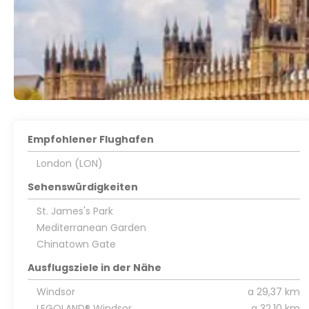
Empfohlener Flughafen
London (LON)
Sehenswürdigkeiten
St. James's Park
Mediterranean Garden
Chinatown Gate
Ausflugsziele in der Nähe
Windsor
a 29,37 km
LEGOLAND® Windsor
a 32,10 km