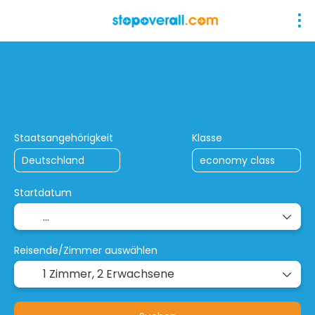
+
StopOver-/ Kombireisen
Rund- & Son
Flug + Hotel
Staatsangehörigkeit
Klasse
Startdatum
Reisende/Zimmer auswählen
1 Zimmer,
2 Erwachsene