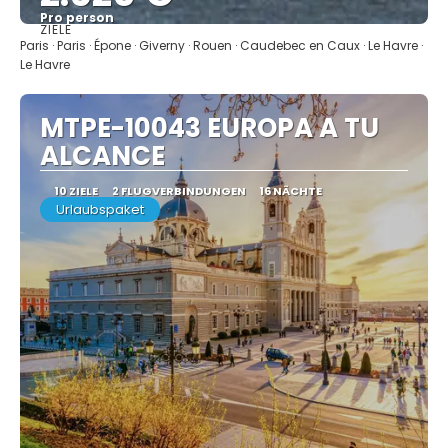
Pro person
ZIELE
Sehen
Paris · Paris · Épone · Giverny · Rouen · Caudebec en Caux · Le Havre ·
Le Havre
MTPE-10043 EUROPA A TU
ALCANCE
10 ZIELE
2 FLUGVERBINDUNGEN
16 NÄCHTE
Urlaubspaket