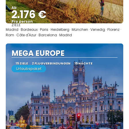
Ab
2.176 €
Pro person
ZIELE
Sehen
Madrid · Bordeaux · Paris · Heidelberg · München · Venedig · Florenz ·
Rom · Côte d'Azur · Barcelona · Madrid
MEGA EUROPE
15 ZIELE
2 FLUGVERBINDUNGEN
15 NÄCHTE
Urlaubspaket