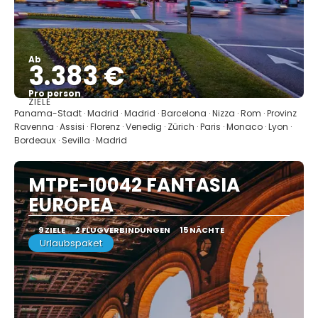
Ab
3.383 €
Pro person
ZIELE
Sehen
Panama-Stadt · Madrid · Madrid · Barcelona · Nizza · Rom · Provinz
Ravenna · Assisi · Florenz · Venedig · Zürich · Paris · Monaco · Lyon ·
Bordeaux · Sevilla · Madrid
MTPE-10042 FANTASIA
EUROPEA
9 ZIELE
2 FLUGVERBINDUNGEN
15 NÄCHTE
Urlaubspaket