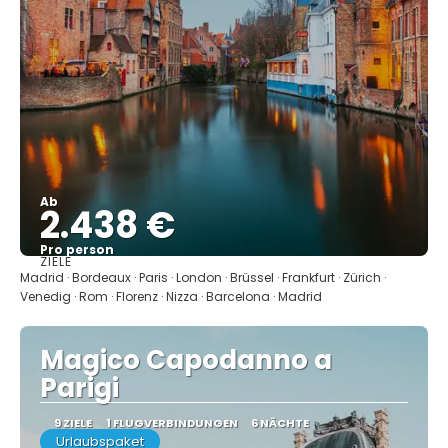
Ab
2.438 €
Pro person
ZIELE
Sehen
Madrid · Bordeaux · Paris · London · Brüssel · Frankfurt · Zürich ·
Venedig · Rom · Florenz · Nizza · Barcelona · Madrid
Magico Capodanno a
Parigi
9 ZIELE
1 FLUGVERBINDUNGEN
6 NÄCHTE
Urlaubspaket