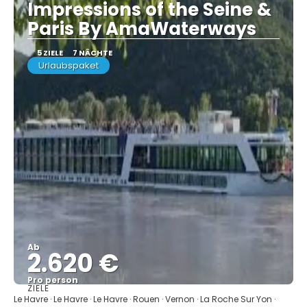
Impressions of the Seine &
Paris By AmaWaterways
5 ZIELE
7 NÄCHTE
Urlaubspaket
Ab
2.620 €
Pro person
ZIELE
Sehen
Le Havre · Le Havre · Le Havre · Rouen · Vernon · La Roche Sur Yon ·