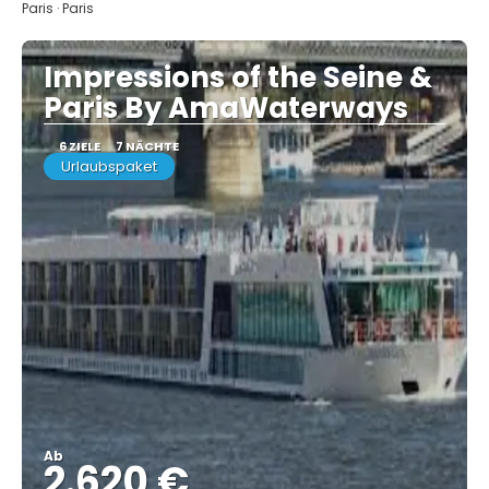
Paris · Paris
Impressions of the Seine &
Paris By AmaWaterways
6 ZIELE
7 NÄCHTE
Urlaubspaket
Ab
2.620 €