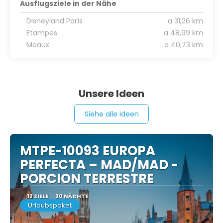
Ausflugsziele in der Nähe
Disneyland París
a 31,26 km
Etampes
a 48,99 km
Meaux
a 40,73 km
Unsere Ideen
Siehe alle Ideen
MTPE-10093 EUROPA
PERFECTA – MAD/MAD -
PORCION TERRESTRE
12 ZIELE
20 NÄCHTE
Urlaubspaket