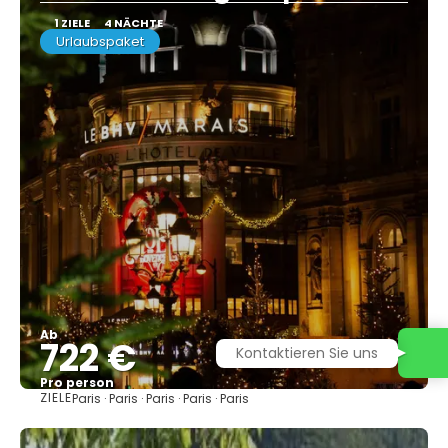
1 ZIELE
4 NÄCHTE
Urlaubspaket
Ab
722 €
Kontaktieren Sie uns
Pro person
ZIELE
Paris · Paris · Paris · Paris · Paris
Sehen