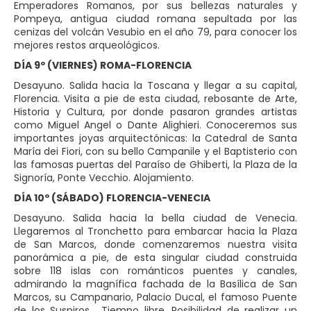
Emperadores Romanos, por sus bellezas naturales y
Pompeya, antigua ciudad romana sepultada por las
cenizas del volcán Vesubio en el año 79, para conocer los
mejores restos arqueológicos.
DÍA 9º (VIERNES) ROMA-FLORENCIA
Desayuno. Salida hacia la Toscana y llegar a su capital,
Florencia. Visita a pie de esta ciudad, rebosante de Arte,
Historia y Cultura, por donde pasaron grandes artistas
como Miguel Angel o Dante Alighieri. Conoceremos sus
importantes joyas arquitectónicas: la Catedral de Santa
María dei Fiori, con su bello Campanile y el Baptisterio con
las famosas puertas del Paraíso de Ghiberti, la Plaza de la
Signoría, Ponte Vecchio. Alojamiento.
DÍA 10º (SÁBADO) FLORENCIA-VENECIA
Desayuno. Salida hacia la bella ciudad de Venecia.
Llegaremos al Tronchetto para embarcar hacia la Plaza
de San Marcos, donde comenzaremos nuestra visita
panorámica a pie, de esta singular ciudad construida
sobre 118 islas con románticos puentes y canales,
admirando la magnífica fachada de la Basílica de San
Marcos, su Campanario, Palacio Ducal, el famoso Puente
de los Suspiros... Tiempo libre. Posibilidad de realizar un