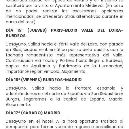
romántica ciudad, en época de verano y en invierno se
sustituirá por la visita al Ayuntamiento Medieval. (En caso
de no poder realizar las excursiones opcionales
mencionadas, se ofrecerán otras alternativas durante el
curso del tour).
DÍA 15º (JUEVES) PARIS-BLOIS VALLE DEL LOIRA-
BURDEOS
Desayuno. Salida hacia el fértil Valle del Loira, con parada
en Blois, ciudad emblemática por su bello castillo, con la
fachada renacentista más representativa del Valle.
Continuación vía Tours y Poitiers hasta llegar a Burdeos,
capital de Aquitania y Patrimonio de la Humanidad,
importante región vinícola. Alojamiento.
DÍA 16º (VIERNES) BURDEOS-MADRID
Desayuno. Salida hacia la frontera española y
adentrándonos en el norte de España, vía San Sebastián y
Burgos, llegaremos a la capital de España, Madrid.
Alojamiento.
DÍA 17º (SÁBADO) MADRID
Desayuno en el hotel. A la hora oportuna traslado al
aeropuerto para tomar vuelo de regreso o posibilidad de