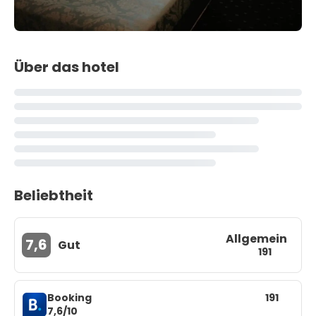
Über das hotel
Beliebtheit
Allgemein
7,6
Gut
191
Booking
191
7,6/10