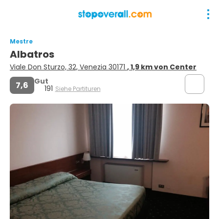
Mestre
Albatros
Viale Don Sturzo, 32, Venezia 30171
, 1,9 km von Center
Gut
7,6
191
Siehe Partituren