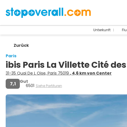
Unterkunft
Flu
Zurück
Paris
ibis Paris La Villette Cité 
31-35 Quai De L Oise, Paris 75019
, 4,6 km von Center
Gut
7,1
6501
Siehe Partituren