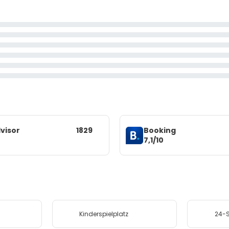
visor
1829
Booking
7,1/10
Kinderspielplatz
24-S