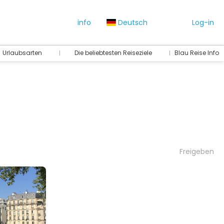
info
Deutsch
Log-in
Urlaubsarten
Die beliebtesten Reiseziele
Blau Reise Info
Freigeben