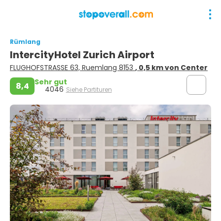
Rümlang
IntercityHotel Zurich Airport
FLUGHOFSTRASSE 63, Ruemlang 8153
, 0,5 km von Center
Sehr gut
8,4
4046
Siehe Partituren