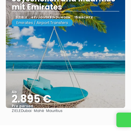
mit Emirates
3 ZIELE
4 FLUGVERBINDUNGEN
15 NÄCHTE
Emirates / Airport Transfers
Ab
2.895 €
Pro person
ZIELE
Dubai · Mahé · Mauritius
Sehen