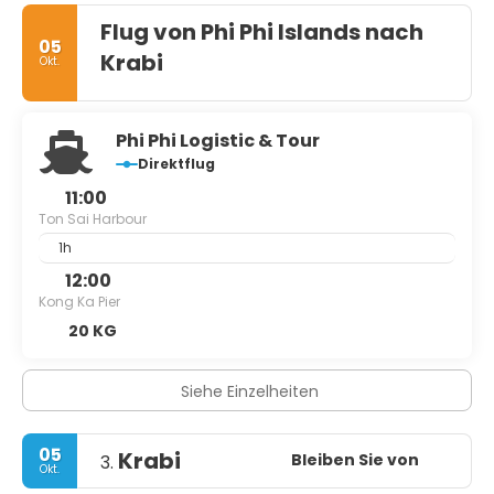
Flug von Phi Phi Islands nach
- Ko Yung. Diese Insel nördlich von Ko Phi Phi Don hat
05
einen Felsstrand und einige Korallenriffe.
Krabi
Okt.
Phi Phi Logistic & Tour
Direktflug
11:00
Ton Sai Harbour
1h
12:00
Kong Ka Pier
20 KG
Siehe Einzelheiten
05
Krabi
Bleiben Sie von
3.
Okt.