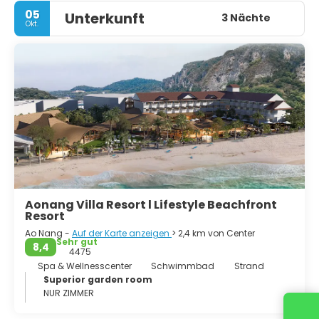
05
Unterkunft
3 Nächte
Okt.
Aonang Villa Resort l Lifestyle Beachfront
Resort
Ao Nang -
Auf der Karte anzeigen
> 2,4 km von Center
Sehr gut
8,4
4475
Spa & Wellnesscenter
Schwimmbad
Strand
Superior garden room
NUR ZIMMER