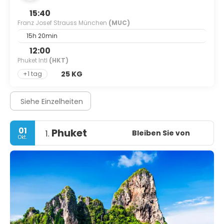
15:40
Franz Josef Strauss München
(MUC)
15h 20min
12:00
Phuket Intl
(HKT)
25 KG
+1 tag
Siehe Einzelheiten
01
Phuket
Bleiben Sie von
1.
Okt.