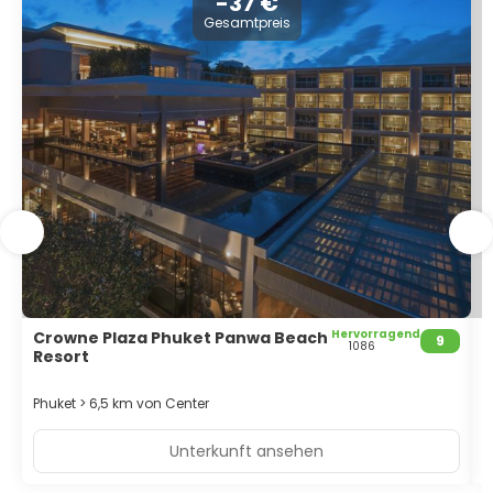
-37 €
Gesamtpreis
Hervorragend
Crowne Plaza Phuket Panwa Beach
R
9
1086
Resort
S
Phuket > 6,5 km von Center
Unterkunft ansehen