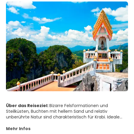
Über das Reiseziel:
Bizarre Felsformationen und
Steilküsten, Buchten mit hellem Sand und relativ
unberührte Natur sind charakteristisch für Krabi. Ideale
Verhältnisse zum Seele-Baumeln-lassen, Schnorcheln
und Tauchen findet man an der Küste und besonders auf
Mehr Infos
den vielen vorgelagerten Inseln. Ausflüge nach Railey, Koh