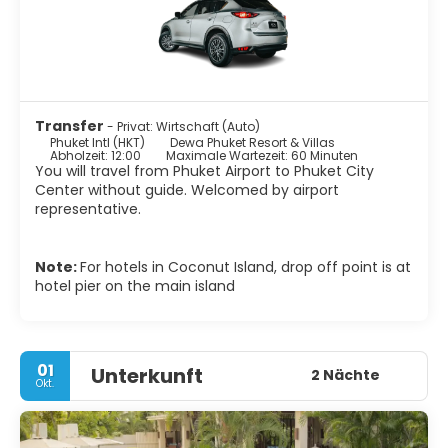
Chiang Mai, Koh Samui, Singapur, Kuala Lumpur oder
Hongkong. Einige Airlines unterhalten auch
Direktverbindungen auf die Insel (teilweise mit Umsteigen
oder Stopover in Dubai, Abu Dhabi oder Doha). Als beste
Reisezeit gelten die Monate November bis Mai/Juni. In der
Nebensaison wird es ruhiger, das Meer kann aufgewühlt
und evtl. nicht schwimmbar sein.
Transfer
- Privat: Wirtschaft (Auto)
Phuket Intl (HKT)
Dewa Phuket Resort & Villas
Abholzeit: 12:00
Maximale Wartezeit: 60 Minuten
You will travel from Phuket Airport to Phuket City
Center without guide. Welcomed by airport
representative.
Note:
For hotels in Coconut Island, drop off point is at
hotel pier on the main island
01
Unterkunft
2 Nächte
Okt.