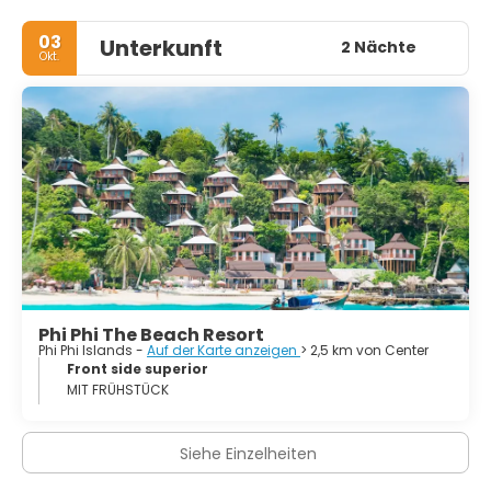
- Hin Khao Strand
03
Unterkunft
2 Nächte
Okt.
- Laem Thong
- Lanti Strand. Der Lanti Strand ist in vielerlei Hinsicht sehr
ähnlich und besticht durch seine großartige Landschaft
und die Korallenriffe.
- Monkey Strand. Erreichbar zu Fuß, mit dem Kanu oder
per Longtailboot.
- Loh Samah Bucht. Eine U-förmige Bucht an der
Westküste der Insel mit einem großen Felsen in der Mitte.
Am Ende einer sehr engen Schlucht befinden sich ein
kleiner Strand und kleine Höhlen.
Phi Phi The Beach Resort
Phi Phi Islands -
Auf der Karte anzeigen
> 2,5 km von Center
- Maya Bucht. Die Maya Bucht beherbergt wohl den
Front side superior
schönsten Strand der Phi Phi Inseln.
MIT FRÜHSTÜCK
- Phaya Naak Höhle. Höhle mit prähistorischen Malereien.
Siehe Einzelheiten
- Ko Pai (Bambusinsel). An der Nord- und Ostseite der
Insel befinden sich Sandstrände.