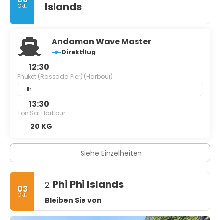
Islands
Okt.
Andaman Wave Master
Direktflug
12:30
Phuket (Rassada Pier) (Harbour)
1h
13:30
Ton Sai Harbour
20 KG
Siehe Einzelheiten
Phi Phi Islands
2.
03
Okt.
Bleiben Sie von