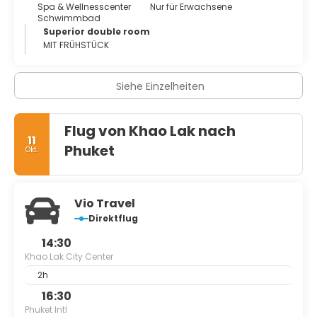
Spa & Wellnesscenter
Nur für Erwachsene
Schwimmbad
Superior double room
MIT FRÜHSTÜCK
Siehe Einzelheiten
Flug von Khao Lak nach
11
Phuket
Okt.
Vio Travel
Direktflug
14:30
Khao Lak City Center
2h
16:30
Phuket Intl