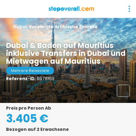
Dubai, Vereinigte Arabische Emirate
Dubai & Baden auf Mauritius
inklusive Transfers in Dubai und
Mietwagen auf Mauritius
Mehrere Reiseziele
Referenz-ID:
6978169
Preis pro Person Ab
3.405 €
Bezogen auf 2 Erwachsene