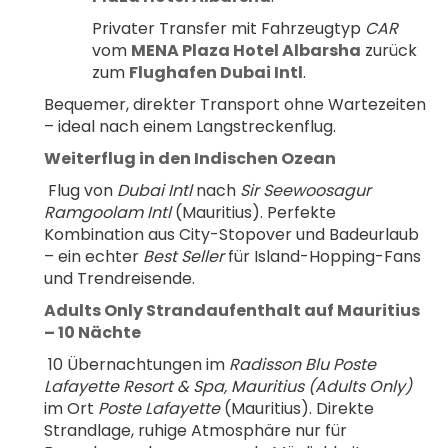
Privater Transfer mit Fahrzeugtyp 
CAR
vom 
MENA Plaza Hotel Albarsha
 zurück 
zum 
Flughafen Dubai Intl
.
Bequemer, direkter Transport ohne Wartezeiten 
– ideal nach einem Langstreckenflug.
Weiterflug in den Indischen Ozean
 Flug von 
Dubai Intl
 nach 
Sir Seewoosagur 
Ramgoolam Intl
 (Mauritius). Perfekte 
Kombination aus City-Stopover und Badeurlaub 
– ein echter 
Best Seller
 für Island-Hopping-Fans 
und Trendreisende.
Adults Only Strandaufenthalt auf Mauritius 
– 10 Nächte
 10 Übernachtungen im 
Radisson Blu Poste 
Lafayette Resort & Spa, Mauritius (Adults Only)
im Ort 
Poste Lafayette
 (Mauritius). Direkte 
Strandlage, ruhige Atmosphäre nur für 