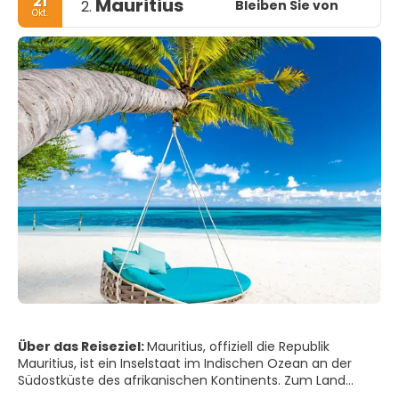
21
Mauritius
Pavillons bis zum Südstaaten-Anwesen. Wer hier in eine
Bleiben Sie von
2.
Okt.
Immobilie investieren will, muss sich beeilen; das meiste
Über das Reiseziel:
Mauritius, offiziell die Republik
Mauritius, ist ein Inselstaat im Indischen Ozean an der
Südostküste des afrikanischen Kontinents. Zum Land
gehören die Insel Mauritius, Rodrigues, die Agalega-Inseln