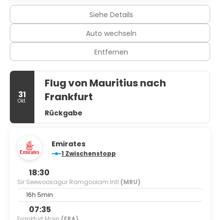
Siehe Details
Auto wechseln
Entfernen
Flug von Mauritius nach
31
Frankfurt
Okt.
Rückgabe
Emirates
1 Zwischenstopp
18:30
Sir Seewoosagur Ramgoolam Intl
(MRU)
16h 5min
07:35
Frankfurt Main
(FRA)