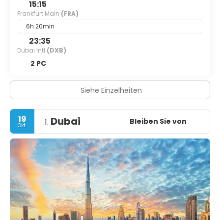
15:15
Frankfurt Main
(FRA)
6h 20min
23:35
Dubai Intl
(DXB)
2 PC
Siehe Einzelheiten
19
Dubai
Bleiben Sie von
1.
Okt.