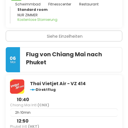
Schwimmbad
Fitnesscenter
Restaurant
Standard room
NUR ZIMMER
Kostenlose Stornierung
Siehe Einzelheiten
Flug von Chiang Mai nach
06
Phuket
Mai
Thai Vietjet Air - VZ 414
Direktflug
10:40
Chiang Mai Intl
(CNX)
2h 10min
12:50
Phuket Intl
(HKT)