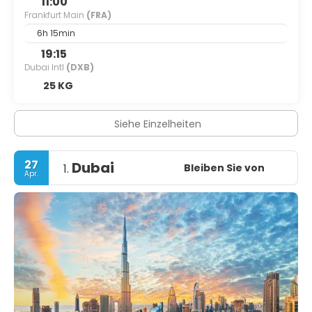
11:00
Frankfurt Main
(FRA)
6h 15min
19:15
Dubai Intl
(DXB)
25 KG
Siehe Einzelheiten
27
Dubai
Bleiben Sie von
1.
Apr.