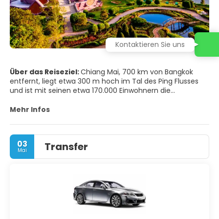
Kontaktieren Sie uns
Über das Reiseziel:
Chiang Mai, 700 km von Bangkok
entfernt, liegt etwa 300 m hoch im Tal des Ping Flusses
und ist mit seinen etwa 170.000 Einwohnern die
zweitgrößte Stadt Thailands. Die alte Hauptstadt des
Lanna-Thai-Reiches lockt mit sehenswerten Tempeln,
Mehr Infos
trutzigen Befestigungsanlagen, mächtigen Stadttoren,
einem interessanten Nachtmarkt und traditionellen
Handwerksstätten. Die Chiang Mai umgebende Bergwelt
03
Transfer
bietet vielfältige Trekking-Möglichkeiten, es können
Mai
Abstecher zu Elefantencamps und Dörfern der
Bergstämme unternommen werden. Die Wintermonate
sind angenehm sonnig und frisch, der meiste Regen fällt
von Juli bis September