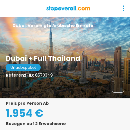
Dubai, Vereinigte Arabische Emirate
Dubai + Full Thailand
Urlaubspaket
Referenz-ID:
6573349
Preis pro Person Ab
1.954 €
Bezogen auf 2 Erwachsene