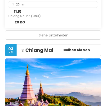
1h 20min
11:15
Chiang Mai Intl
(CNX)
20 KG
Siehe Einzelheiten
03
Chiang Mai
Bleiben Sie von
3.
Mai