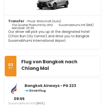
Transfer
- Privat: Wirtschaft (Auto)
The Quarter Ploenchit by UHG
Suvarnabhumi Intl (BKK)
Abholzeit: 05:55
Our driver will pick you up at the designated hotel
(Chon Buri City Center) and drive you to Bangkok
Suvarnabhumi International Airport.
Flug von Bangkok nach
03
Chiang Mai
Mai
Bangkok Airways - PG 223
Direktflug
09:55
Suvarnabhumi Intl
(BKK)