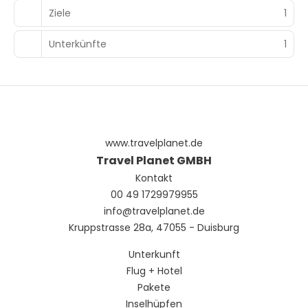
Badezimmer mit Badewannen und Duschen (separat)
Ziele
1
vorhanden, die Komfortbadewannen und Regenduschen
bieten.
Unterkünfte
1
Genieße lokale und internationale Küche im La
Citronnelle, einem der 7 Restaurants dieses Resorts, oder
nutz den Zimmerservice (rund um die Uhr). Wenn du eine
Erfrischung benötigst, kannst du die Strandbar oder eine
der 6 Bars/Lounges oder 2 Poolbars aufsuchen.
Zum Angebot gehören ein kostenloser Internetzugang per
www.travelplanet.de
Kabel, ein Businesscenter und kostenlose Zeitungen in der
Lobby. Für Veranstaltungen stehen folgende
Travel Planet GMBH
Einrichtungen zur Verfügung: ein Konferenzzentrum und
Kontakt
ein Tagungsraum. Der Flughafentransfer (rund um die
00 49 1729979955
Uhr) ist kostenpflichtig; außerdem gibt es vor Ort
Folgendes: Parkservice (kostenlos).
info@travelplanet.de
Kruppstrasse 28a, 47055 - Duisburg
Unterkunft
Flug + Hotel
Pakete
Inselhüpfen