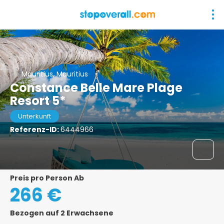
Mauritius, Mauritius
Constance Belle Mare Plage
Resort 5*
Unterkunft
Referenz-ID:
6444966
Preis pro Person Ab
266 €
Bezogen auf 2 Erwachsene