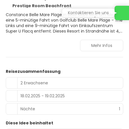
Prestige Room Beachfront
Kontaktieren Sie uns
Constance Belle Mare Plage in Belle Mare liegt am Meer,
eine 5-minütige Fahrt von Golfclub Belle Mare Plage - The
Links und eine 9-minütige Fahrt von Einkaufszentrum
Super U Flacq entfernt. Dieses Resort in Strandnähe ist 4,5
km von Strand von Belle Mare und 9,5 km von Markt von
Flacq entfernt.
Mehr Infos
Gönn dir einen Besuch des Wellnessbereichs, der
Massagen, Körperbehandlungen und
Gesichtsbehandlungen bietet. Wenn du eine Pause vom
Golfspielen machen möchtest, stehen 3 Außenpools zur
Reisezusammenfassung
Verfügung. Kostenloses WLAN, ein Concierge-Service und
Babysitting (gegen Gebühr) stehen ebenfalls zur
2 Erwachsene
Verfügung. Du kannst von dem Shuttle (gegen Gebühr) in
die Umgebung profitieren, der in einem Umkreis von 52
18.02.2025 - 19.02.2025
Kilometer fährt.
Fühl dich in einem der 278 klimatisierten Zimmer mit
Nächte
1
Minibar wie zu Hause. Die Zimmer haben eigene Balkone.
Es gibt einen kostenfreien Internetzugang per Kabel und
Diese Idee beinhaltet
WLAN sowie Satellitenempfang. Es sind offene