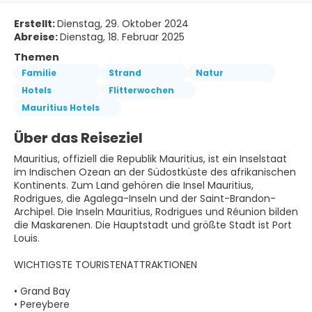
Erstellt:
Dienstag, 29. Oktober 2024
Abreise:
Dienstag, 18. Februar 2025
Themen
Familie
Strand
Natur
Hotels
Flitterwochen
Mauritius Hotels
Über das Reiseziel
Mauritius, offiziell die Republik Mauritius, ist ein Inselstaat
im Indischen Ozean an der Südostküste des afrikanischen
Kontinents. Zum Land gehören die Insel Mauritius,
Rodrigues, die Agalega-Inseln und der Saint-Brandon-
Archipel. Die Inseln Mauritius, Rodrigues und Réunion bilden
die Maskarenen. Die Hauptstadt und größte Stadt ist Port
Louis.
WICHTIGSTE TOURISTENATTRAKTIONEN
• Grand Bay
• Pereybere