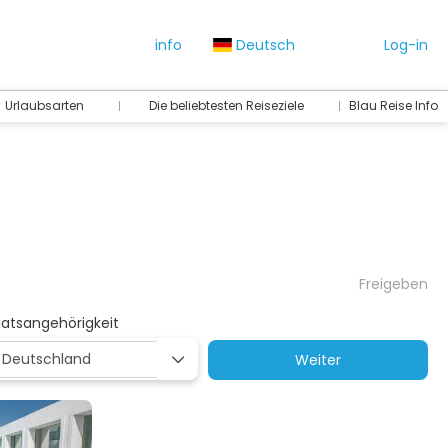
info
Deutsch
Log-in
Urlaubsarten
Die beliebtesten Reiseziele
Blau Reise Info
Freigeben
aatsangehörigkeit
Weiter