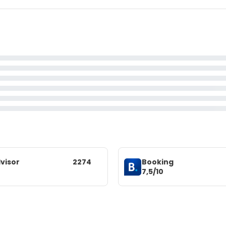
visor
2274
Booking
7,5/10