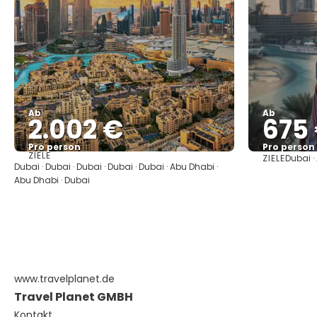
Ab
Ab
2.002 €
675
Pro person
Pro person
ZIELE
ZIELE
Dubai ·
Sehen
Dubai · Dubai · Dubai · Dubai · Dubai · Abu Dhabi ·
Abu Dhabi · Dubai
www.travelplanet.de
Travel Planet GMBH
Kontakt