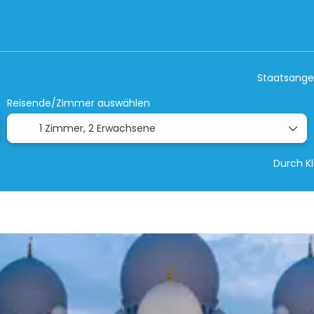
d- & Sonderreisen
nur Hotel
Aktivitäte
Staatsange
Reisende/Zimmer auswählen
1 Zimmer,
2 Erwachsene
Durch K