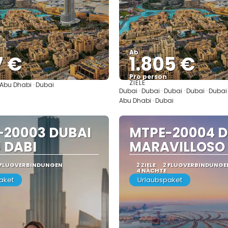
Ab
7 €
1.805 €
Pro person
ZIELE
 Abu Dhabi · Dubai
Sehen
Sehen
Dubai · Dubai · Dubai · Dubai · Dubai
Abu Dhabi · Dubai
-20003 DUBAI
MTPE-20004 D
 DABI
MARAVILLOSO
 FLUGVERBINDUNGEN
2 ZIELE
2 FLUGVERBINDUNGE
4 NÄCHTE
aket
Urlaubspaket