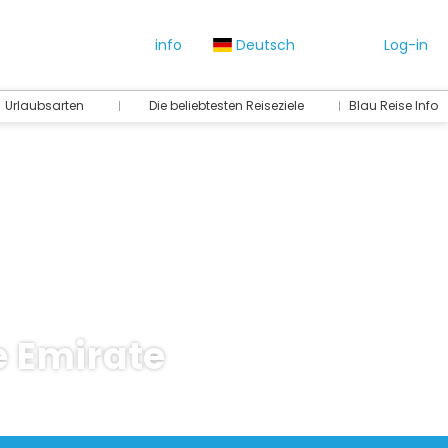
info
Deutsch
Log-in
Urlaubsarten
Die beliebtesten Reiseziele
Blau Reise Info
e Emirate