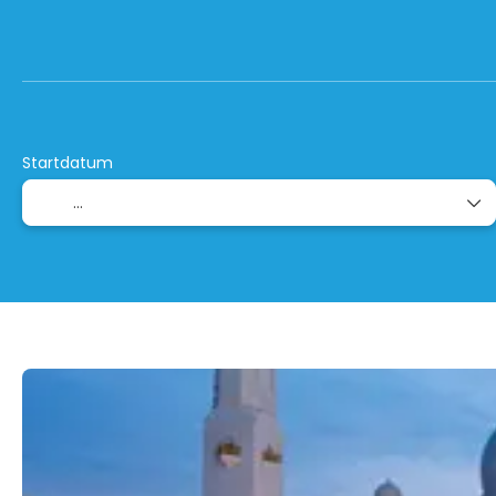
+
StopOver-/ Kombireisen
Run
Flug + Hotel
Startdatum