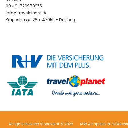
00 49 1729979955
info@travelplanet.de
Kruppstrasse 28a, 47055 - Duisburg
All rights reserved Stopoverall © 2026
AGB & Impressum & Datens