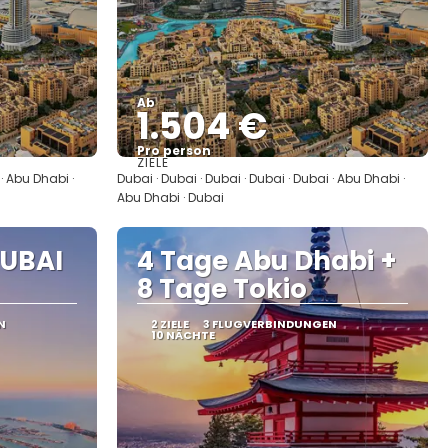
Ab
1.504 €
Pro person
ZIELE
Sehen
 · Abu Dhabi ·
Dubai · Dubai · Dubai · Dubai · Dubai · Abu Dhabi ·
Abu Dhabi · Dubai
UBAI
4 Tage Abu Dhabi +
8 Tage Tokio
N
2 ZIELE
3 FLUGVERBINDUNGEN
10 NÄCHTE