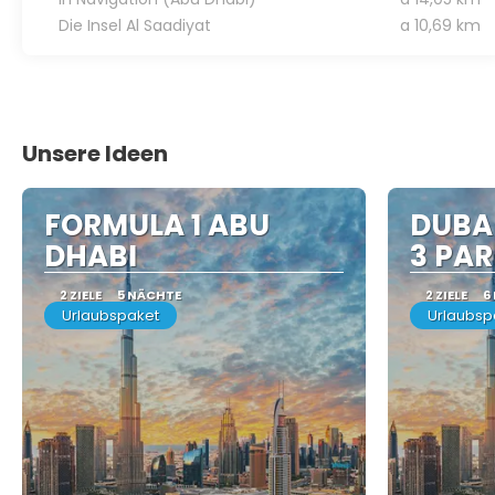
Die Insel Al Saadiyat
a 10,69 km
Unsere Ideen
FORMULA 1 ABU
DUBAI
DHABI
3 PAR
2 ZIELE
5 NÄCHTE
2 ZIELE
6
Urlaubspaket
Urlaubsp