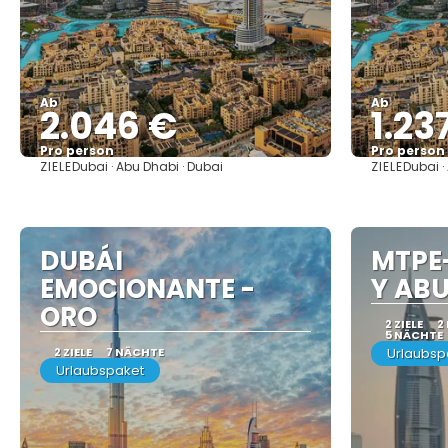
Ab
Ab
2.046 €
1.23
Pro person
Pro person
ZIELE
ZIELE
Dubai · Abu Dhabi · Dubai
Dubai ·
Sehen
DUBÁI
MTPE
EMOCIONANTE -
Y ABU
ORO
2 ZIELE
2
5 NÄCHTE
2 ZIELE
7 NÄCHTE
Urlaubsp
Urlaubspaket