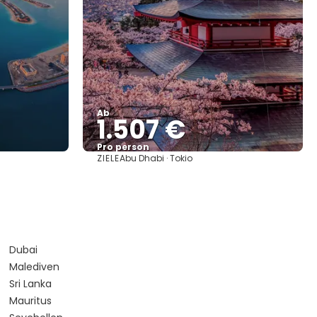
Ab
1.507 €
Pro person
ZIELE
Abu Dhabi · Tokio
Sehen
Dubai
Malediven
Sri Lanka
Mauritus