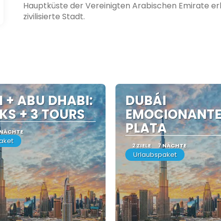
Hauptküste der Vereinigten Arabischen Emirate er
zivilisierte Stadt.
 + ABU DHABI:
DUBÁI
KS + 3 TOURS
EMOCIONANTE
PLATA
 NÄCHTE
aket
2 ZIELE
7 NÄCHTE
Urlaubspaket