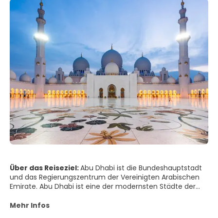
Über das Reiseziel:
Abu Dhabi ist die Bundeshauptstadt
und das Regierungszentrum der Vereinigten Arabischen
Emirate. Abu Dhabi ist eine der modernsten Städte der
Welt. Die Architektur der modernen Gebäude und
Wolkenkratzer ist die beste im Nahen Osten. Große
Mehr Infos
Gärten und Parks, grüne Boulevards, die alle Straßen und