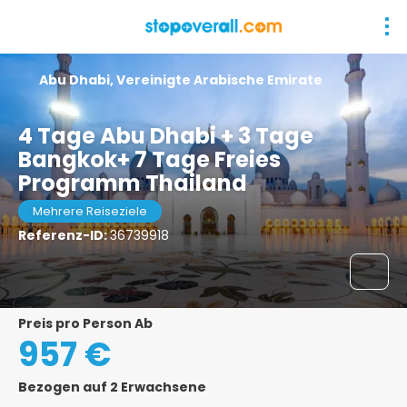
Abu Dhabi, Vereinigte Arabische Emirate
4 Tage Abu Dhabi + 3 Tage
Bangkok+ 7 Tage Freies
Programm Thailand
Mehrere Reiseziele
Referenz-ID:
36739918
Preis pro Person Ab
957 €
Bezogen auf 2 Erwachsene