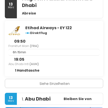
13
Dhabi
März
Abreise
Etihad Airways - EY 122
Direktflug
09:50
Frankfurt Main
(FRA)
6h 15min
19:05
Abu Dhabi Intl
(AUH)
1 Handtasche
Siehe Einzelheiten
13
Abu Dhabi
Bleiben Sie von
1.
März