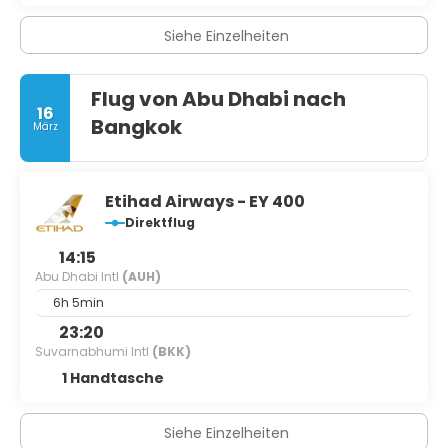
Siehe Einzelheiten
Flug von Abu Dhabi nach
16
Bangkok
März
Etihad Airways - EY 400
Direktflug
14:15
Abu Dhabi Intl
(AUH)
6h 5min
23:20
Suvarnabhumi Intl
(BKK)
1 Handtasche
Siehe Einzelheiten