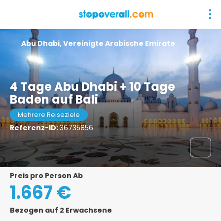
Abu Dhabi, Vereinigte Arabische Emirate
4 Tage Abu Dhabi + 10 Tage
Baden auf Bali
Mehrere Reiseziele
Referenz-ID:
36735856
Preis pro Person Ab
1.667 €
Bezogen auf 2 Erwachsene