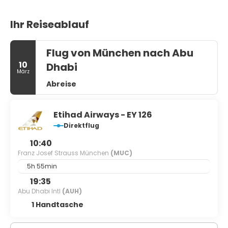
Ihr Reiseablauf
Flug von München nach Abu
10
Dhabi
März
Abreise
Etihad Airways - EY 126
Direktflug
10:40
Franz Josef Strauss München
(MUC)
5h 55min
19:35
Abu Dhabi Intl
(AUH)
1 Handtasche