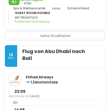
9,1
4760
Spa & Wellnesscenter
Luxus
Schwimmbad
GUEST ROOM DOUBLE
MIT FRÜHSTÜCK
Kostenlose Stornierung
Siehe Einzelheiten
Flug von Abu Dhabi nach
13
Bali
März
Etihad Airways
1 Zwischenstopp
22:05
Abu Dhabi Intl
(AUH)
12h
14:05