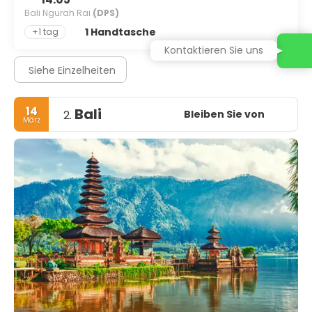
Bali Ngurah Rai
(DPS)
1 Handtasche
+1 tag
Kontaktieren Sie uns
Siehe Einzelheiten
14
Bali
Bleiben Sie von
2.
März