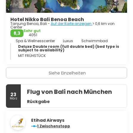
Reisezeit gelten die Monate April bis November.
Hotel Nikko Bali Benoa Beach
Tanjung Benoa, Bali -
Auf der Karte anzeigen
> 0,6 km von
Center
Sehr gut
8,3
4051
Spa & Wellnesscenter
Luxus
Schwimmbad
Deluxe Double room (full double bed) (bed type is
subject to availability)
MIT FRÜHSTÜCK
Siehe Einzelheiten
Flug von Bali nach München
23
März
Rückgabe
Etihad Airways
1 Zwischenstopp