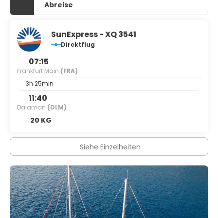
Abreise
SunExpress - XQ 3541
Direktflug
07:15
Frankfurt Main
(FRA)
3h 25min
11:40
Dalaman
(DLM)
20 KG
Siehe Einzelheiten