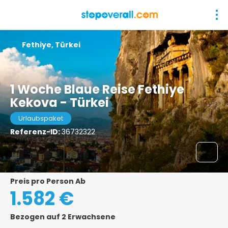
Fethiye, Türkei
1 Woche Blaue Reise Fethiye
Kekova - Türkei
Urlaubspaket
Referenz-ID:
36732322
Preis pro Person Ab
1.582 €
Bezogen auf 2 Erwachsene