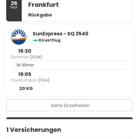
26
Frankfurt
Sept.
Rückgabe
SunExpress - XQ 3540
Direktflug
16:30
Dalaman
(DLM)
3h 35min
19:05
Frankfurt Main
(FRA)
20 KG
Siehe Einzelheiten
1 Versicherungen