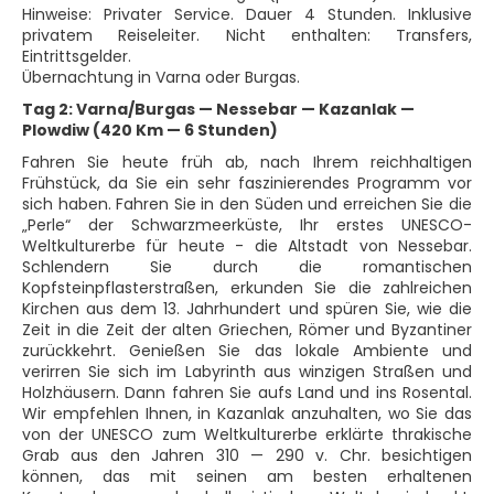
Hinweise: Privater Service. Dauer 4 Stunden. Inklusive
privatem Reiseleiter. Nicht enthalten: Transfers,
Eintrittsgelder.
Übernachtung in Varna oder Burgas.
Tag 2: Varna/Burgas — Nessebar — Kazanlak —
Plowdiw (420 Km — 6 Stunden)
Fahren Sie heute früh ab, nach Ihrem reichhaltigen
Frühstück, da Sie ein sehr faszinierendes Programm vor
sich haben. Fahren Sie in den Süden und erreichen Sie die
„Perle“ der Schwarzmeerküste, Ihr erstes UNESCO-
Weltkulturerbe für heute - die Altstadt von Nessebar.
Schlendern Sie durch die romantischen
Kopfsteinpflasterstraßen, erkunden Sie die zahlreichen
Kirchen aus dem 13. Jahrhundert und spüren Sie, wie die
Zeit in die Zeit der alten Griechen, Römer und Byzantiner
zurückkehrt. Genießen Sie das lokale Ambiente und
verirren Sie sich im Labyrinth aus winzigen Straßen und
Holzhäusern. Dann fahren Sie aufs Land und ins Rosental.
Wir empfehlen Ihnen, in Kazanlak anzuhalten, wo Sie das
von der UNESCO zum Weltkulturerbe erklärte thrakische
Grab aus den Jahren 310 — 290 v. Chr. besichtigen
können, das mit seinen am besten erhaltenen