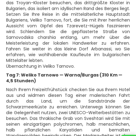
das Troyan-Kloster besuchen, das drittgrößte Kloster in
Bulgarien, das isoliert am idyllischen Rand des Berges liegt.
Setzen Sie Ihre Reise in die mittelalterliche Hauptstadt
Bulgariens, Veliko Tarnovo, fort, die Sie mit ihrer herrlichen
Aussicht vom Gipfel des Tzarevetz-Hügels faszinieren
wird. Schlendern Sie die gepflasterte Straße von
Samovodska charshia entlang, um mehr über die
Meisterleistung der lokalen Handwerker zu erfahren.
Fahren Sie weiter in das kleine Dorf Arbanassi, wo Sie
erfahren, wie wohlhabende Kaufleute im bulgarischen
Mittelalter lebten.
Übernachtung in Veliko Tarnovo.
Tag 7: Weliko Tarnowo — Warna/Burgas (310 Km —
4,5 Stunden)
Nach Ihrem Freizeitfrühstück checken Sie aus Ihrem Hotel
aus und widmen diesen Tag einer malerischen Fahrt
durch das Land, um die Sandstrände der
Schwarzmeerküste zu erreichen. Unterwegs können Sie
die Gelegenheit nutzen, zwei UNESCO-Welterbestätten zu
besuchen. Das thrakische Grab von Sveshtari wird Sie mit
seinen einzigartigen polychromen, halb menschlichen,
halb pflanzlichen Karyatiden und bemalten
Wandgemälden beeindrucken. Der Madara-Reiter ist das