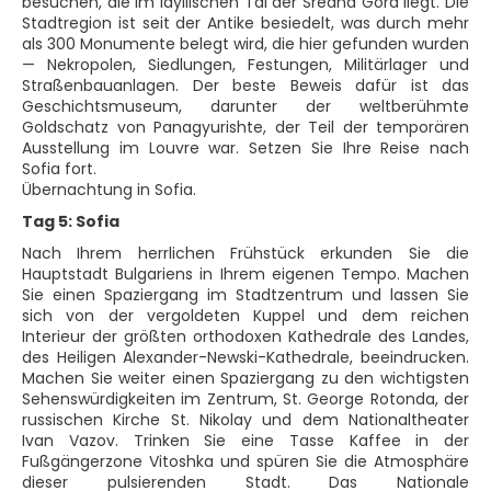
besuchen, die im idyllischen Tal der Sredna Gora liegt. Die
Stadtregion ist seit der Antike besiedelt, was durch mehr
als 300 Monumente belegt wird, die hier gefunden wurden
— Nekropolen, Siedlungen, Festungen, Militärlager und
Straßenbauanlagen. Der beste Beweis dafür ist das
Geschichtsmuseum, darunter der weltberühmte
Goldschatz von Panagyurishte, der Teil der temporären
Ausstellung im Louvre war. Setzen Sie Ihre Reise nach
Sofia fort.
Übernachtung in Sofia.
Tag 5: Sofia
Nach Ihrem herrlichen Frühstück erkunden Sie die
Hauptstadt Bulgariens in Ihrem eigenen Tempo. Machen
Sie einen Spaziergang im Stadtzentrum und lassen Sie
sich von der vergoldeten Kuppel und dem reichen
Interieur der größten orthodoxen Kathedrale des Landes,
des Heiligen Alexander-Newski-Kathedrale, beeindrucken.
Machen Sie weiter einen Spaziergang zu den wichtigsten
Sehenswürdigkeiten im Zentrum, St. George Rotonda, der
russischen Kirche St. Nikolay und dem Nationaltheater
Ivan Vazov. Trinken Sie eine Tasse Kaffee in der
Fußgängerzone Vitoshka und spüren Sie die Atmosphäre
dieser pulsierenden Stadt. Das Nationale