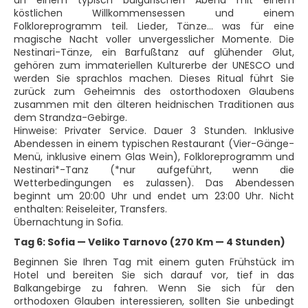
an einem typisch bulgarischen Abend mit einem
köstlichen Willkommensessen und einem
Folkloreprogramm teil. Lieder, Tänze... was für eine
magische Nacht voller unvergesslicher Momente. Die
Nestinari-Tänze, ein Barfußtanz auf glühender Glut,
gehören zum immateriellen Kulturerbe der UNESCO und
werden Sie sprachlos machen. Dieses Ritual führt Sie
zurück zum Geheimnis des ostorthodoxen Glaubens
zusammen mit den älteren heidnischen Traditionen aus
dem Strandza-Gebirge.
Hinweise: Privater Service. Dauer 3 Stunden. Inklusive
Abendessen in einem typischen Restaurant (Vier-Gänge-
Menü, inklusive einem Glas Wein), Folkloreprogramm und
Nestinari*-Tanz (*nur aufgeführt, wenn die
Wetterbedingungen es zulassen). Das Abendessen
beginnt um 20:00 Uhr und endet um 23:00 Uhr. Nicht
enthalten: Reiseleiter, Transfers.
Übernachtung in Sofia.
Tag 6: Sofia — Veliko Tarnovo (270 Km — 4 Stunden)
Beginnen Sie Ihren Tag mit einem guten Frühstück im
Hotel und bereiten Sie sich darauf vor, tief in das
Balkangebirge zu fahren. Wenn Sie sich für den
orthodoxen Glauben interessieren, sollten Sie unbedingt