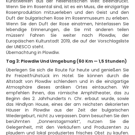
Kunstwerken aus der hellenistischen Welt beeindruckt.
Wenn Sie im Rosental sind, ist es ein Muss, die einzigartige
Rosenproduktion mitzuerleben und den Geist und den
Duft der bulgarischen Rose im Rosenmuseum zu erleben.
Wenn Sie den Duft der Rose einatmen, hinterlassen Sie
lebendige Erinnerungen, die Sie mit anderen teilen
müssen! Fahren Sie weiter nach Plowdiw, der
Europäischen Kulturstadt 2019, die auf der Vorschlagsliste
der UNESCO steht.
Übernachtung in Plowdiw.
Tag 3: Plowdiw Und Umgebung (60 Km — 1,5 Stunden)
Überlegen Sie sich die Route für heute und genießen Sie
Ihr Freizeitfrühstück im Hotel. Sie können durch die
Altstadt von Plowdiw schlendern und in die einzigartige
Atmosphäre dieses antiken Ortes eintauchen. Wir
empfehlen Ihnen, das römische Amphitheater, das zu
Beginn des 2. Jahrhunderts n. Chr. erbaut wurde, sowie
das Hindlyan House, eines der am reichsten dekorierten
Häuser in Plowdiw aus der Zeit der bulgarischen
Wiedergeburt, nicht zu verpassen. Dann besuchen Sie den
berühmten „Donnerstagsmarkt“, nutzen Sie die
Gelegenheit, mit den Verkäufern und Produzenten zu
plaudern und lokal produziertes frisches Obst zu kaufen.