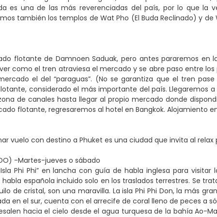
da es una de las más reverenciadas del país, por lo que la 
eremos también los templos de Wat Pho (El Buda Reclinado) y de
rcado flotante de Damnoen Saduak, pero antes pararemos en l
er como el tren atraviesa el mercado y se abre paso entre los
ercado el del “paraguas”. (No se garantiza que el tren pase 
 flotante, considerado el más importante del país. Llegaremos
 zona de canales hasta llegar al propio mercado donde dispond
ercado flotante, regresaremos al hotel en Bangkok. Alojamiento en
r vuelo con destino a Phuket es una ciudad que invita al relax p
UIDO) -Martes-jueves o sábado
la Phi Phi” en lancha con guía de habla inglesa para visitar la
habla española incluido solo en los traslados terrestres. Se trata 
lo de cristal, son una maravilla. La isla Phi Phi Don, la más gr
cada en el sur, cuenta con el arrecife de coral lleno de peces a só
resalen hacia el cielo desde el agua turquesa de la bahía Ao-