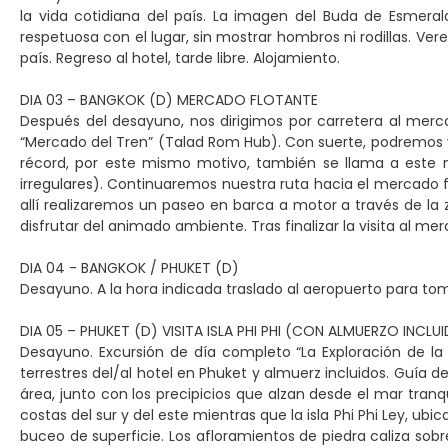
la vida cotidiana del país. La imagen del Buda de Esmeral
respetuosa con el lugar, sin mostrar hombros ni rodillas. V
país. Regreso al hotel, tarde libre. Alojamiento.
DIA 03 – BANGKOK (D) MERCADO FLOTANTE
Después del desayuno, nos dirigimos por carretera al me
“Mercado del Tren” (Talad Rom Hub). Con suerte, podremos v
récord, por este mismo motivo, también se llama a este m
irregulares). Continuaremos nuestra ruta hacia el mercado
allí realizaremos un paseo en barca a motor a través de la
disfrutar del animado ambiente. Tras finalizar la visita al m
DIA 04 - BANGKOK / PHUKET (D)
Desayuno. A la hora indicada traslado al aeropuerto para toma
DIA 05 – PHUKET (D) VISITA ISLA PHI PHI (CON ALMUERZO INCL
Desayuno. Excursión de día completo “La Exploración de la Is
terrestres del/al hotel en Phuket y almuerz incluidos. Guía de 
área, junto con los precipicios que alzan desde el mar tranqui
costas del sur y del este mientras que la isla Phi Phi Ley, ubi
buceo de superficie. Los afloramientos de piedra caliza sob