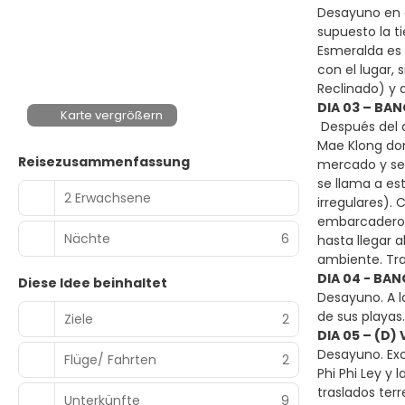
Desayuno en el
supuesto la ti
Esmeralda es 
con el lugar,
Reclinado) y d
DIA 03 – BA
Karte vergrößern
Después del d
Mae Klong don
Reisezusammenfassung
mercado y se 
se llama a es
2 Erwachsene
irregulares).
embarcadero e
Nächte
6
hasta llegar 
ambiente. Tras
DIA 04 - BAN
Diese Idee beinhaltet
Desayuno. A l
de sus playas
Ziele
2
DIA 05 – (D)
Desayuno. Excu
Flüge/ Fahrten
2
Phi Phi Ley y 
traslados terr
Unterkünfte
9