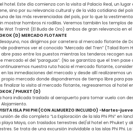
 hotel. Este día comienza con la visita al Palacio Real, un lugar 
ene, sino por su relevancia cultural y de la vida cotidiana del pa
una de las más reverenciadas del país, por lo que la vestimenta
 sin mostrar hombros ni rodillas. Veremos también los templos d
e Wat Traimit (El Buda de Oro) ambos de gran relevancia en el pa
NGKOK (D) MERCADO FLOTANTE
esayuno, nos dirigimos por carretera al mercado flotante de 
de podremos ver el conocido “Mercado del Tren” (Talad Rom Hu
abre paso entre los puestos mientras los tenderos recogen sus
te mercado el del “paraguas”. (No se garantiza que el tren pase 
 Continuaremos nuestra ruta hacia el mercado flotante, conside
n las inmediaciones del mercado y desde allí realizaremos un 
al propio mercado donde dispondremos de tiempo libre para pase
 finalizar la visita al mercado flotante, regresaremos al hotel e
GKOK / PHUKET (D)
a hora indicada traslado al aeropuerto para tomar vuelo con dest
. Alojamiento.
 VISITA ISLA PHI PHI (CON ALMUERZO INCLUIDO) -Martes-juev
rsión de día completo “La Exploración de la Isla Phi Phi” en lanch
la playa Maya, con traslados terrestres del/al hotel en Phuket y 
estres. Se trata de una excursión inolvidable a las islas Phi Phi. L