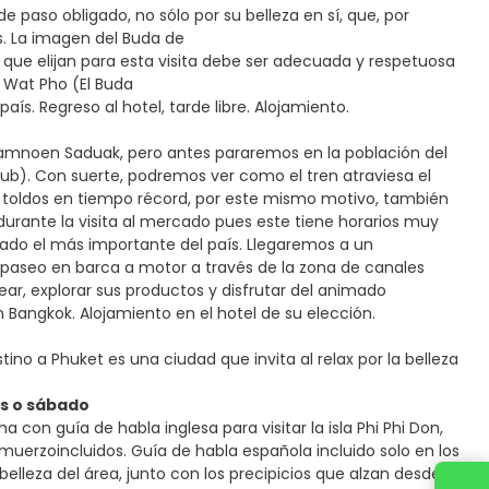
de paso obligado, no sólo por su belleza en sí, que, por
ís. La imagen del Buda de
 que elijan para esta visita debe ser adecuada y respetuosa
e Wat Pho (El Buda
ís. Regreso al hotel, tarde libre. Alojamiento.
Damnoen Saduak, pero antes pararemos en la población del
b). Con suerte, podremos ver como el tren atraviesa el
 toldos en tiempo récord, por este mismo motivo, también
durante la visita al mercado pues este tiene horarios muy
rado el más importante del país. Llegaremos a un
paseo en barca a motor a través de la zona de canales
ar, explorar sus productos y disfrutar del animado
n Bangkok. Alojamiento en el hotel de su elección.
ino a Phuket es una ciudad que invita al relax por la belleza
es o sábado
a con guía de habla inglesa para visitar la isla Phi Phi Don,
almuerzoincluidos. Guía de habla española incluido solo en los
a belleza del área, junto con los precipicios que alzan desde el