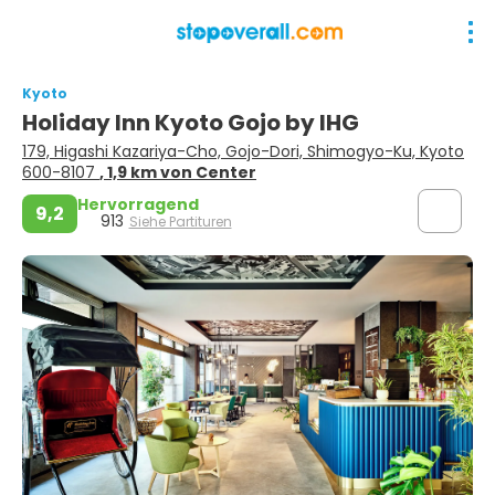
Kyoto
Holiday Inn Kyoto Gojo by IHG
179, Higashi Kazariya-Cho, Gojo-Dori, Shimogyo-Ku, Kyoto
600-8107
, 1,9 km von Center
Hervorragend
9,2
913
Siehe Partituren