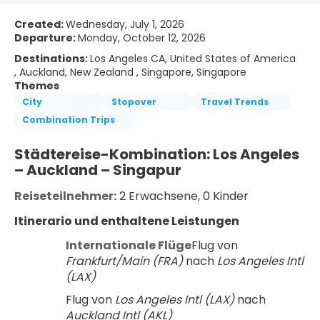
Created:
Wednesday, July 1, 2026
Departure:
Monday, October 12, 2026
Destinations:
Los Angeles CA, United States of America
, Auckland, New Zealand , Singapore, Singapore
Themes
City
Stopover
Travel Trends
Combination Trips
Städtereise-Kombination: Los Angeles 
– Auckland – Singapur
Reiseteilnehmer:
 2 Erwachsene, 0 Kinder
Itinerario und enthaltene Leistungen
Internationale Flüge
Flug von 
Frankfurt/Main (FRA)
 nach 
Los Angeles Intl 
(LAX)
Flug von 
Los Angeles Intl (LAX)
 nach 
Auckland Intl (AKL)