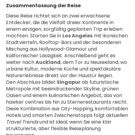
Zusammenfassung der Reise
Diese Reise richtet sich an zwei erwachsene 
Entdecker, die die Vielfalt dreier Kontinente in 
einem einzigen, sorgfältig geplanten Trip erleben 
möchten. Starten Sie in 
Los Angeles
 mit ikonischen 
Stadtvierteln, Rooftop-Bars und der besonderen 
Mischung aus Hollywood-Glamour und 
kalifornischer Lässigkeit. Anschließend geht es 
weiter nach 
Auckland
, dem Tor zu Neuseeland, wo 
urbane Kultur, moderne Küche und spektakuläre 
Naturerlebnisse direkt vor der Haustür liegen.
Den Abschluss bildet 
Singapur
 als futuristische 
Metropole mit beeindruckender Skyline, grünen 
Oasen und einem kulinarischen Angebot, das von 
hawker centres bis hin zu Sternerestaurants reicht. 
Diese Kombination aus City-Hopping, komfortablen 
Hotels und smarten Zwischenstopps folgt aktuellen 
Travel Trends
 und ist ideal, wenn Sie eine klar 
strukturierte, aber flexible Reiseplanung 