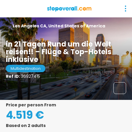
Los Angeles CA, United States of America
in 21 Tagen Rund um die Welt
reisen!! – Flüge & Top-Hotels
inklusive
Multidestination
Ref ID:
36927415
price per person From
4.519 €
Based on 2 adults