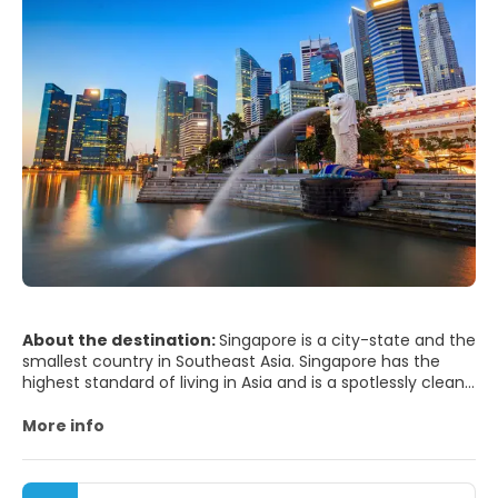
About the destination:
Singapore is a city-state and the
smallest country in Southeast Asia. Singapore has the
highest standard of living in Asia and is a spotlessly clean,
efficient, regulated, modern city. The city has an
interesting mix of old and new cultures, combining the
More info
skyscrapers of the Business District with a very interesting
blend of ancient cultures in some of its districts.
Singapore is one of the greenest cities so much so that