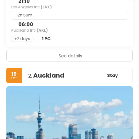
21:10
Los Angeles Intl
(LAX)
12h 50m
06:00
Auckland Intl
(AKL)
1 PC
+2 days
See details
19
Auckland
Stay
2.
Oct