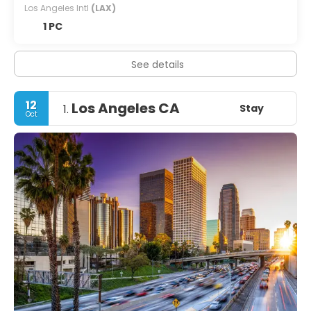
Los Angeles Intl
(LAX)
1 PC
See details
12
Los Angeles CA
Stay
1.
Oct