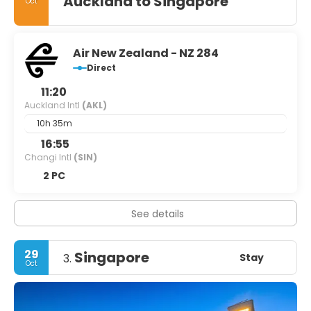
Auckland to Singapore
Oct
Air New Zealand - NZ 284
Direct
11:20
Auckland Intl
(AKL)
10h 35m
16:55
Changi Intl
(SIN)
2 PC
See details
29
Singapore
Stay
3.
Oct