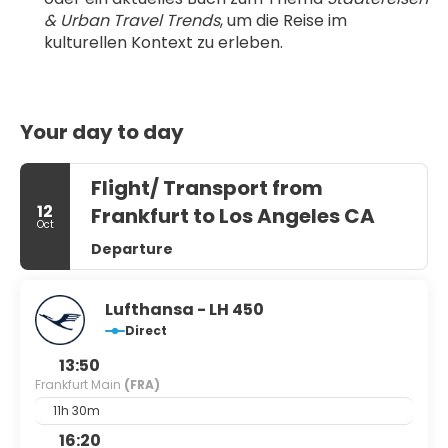
& Urban Travel Trends
, um die Reise im 
kulturellen Kontext zu erleben.
Your day to day
Flight/ Transport from
12
Frankfurt to Los Angeles CA
Oct
Departure
Lufthansa - LH 450
Direct
13:50
Frankfurt Main
(FRA)
11h 30m
16:20