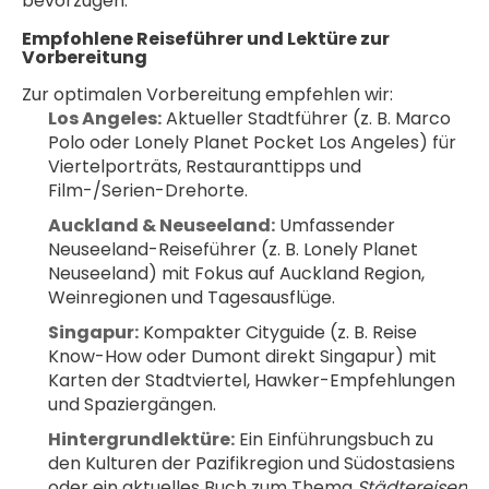
bevorzugen.
Empfohlene Reiseführer und Lektüre zur 
Vorbereitung
Zur optimalen Vorbereitung empfehlen wir:
Los Angeles:
 Aktueller Stadtführer (z. B. Marco 
Polo oder Lonely Planet Pocket Los Angeles) für 
Viertelporträts, Restauranttipps und 
Film-/Serien-Drehorte.
Auckland & Neuseeland:
 Umfassender 
Neuseeland-Reiseführer (z. B. Lonely Planet 
Neuseeland) mit Fokus auf Auckland Region, 
Weinregionen und Tagesausflüge.
Singapur:
 Kompakter Cityguide (z. B. Reise 
Know-How oder Dumont direkt Singapur) mit 
Karten der Stadtviertel, Hawker-Empfehlungen 
und Spaziergängen.
Hintergrundlektüre:
 Ein Einführungsbuch zu 
den Kulturen der Pazifikregion und Südostasiens 
oder ein aktuelles Buch zum Thema 
Städtereisen 