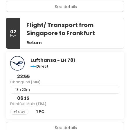
See details
Flight/ Transport from
02
Singapore to Frankfurt
Nov
Return
Lufthansa - LH 781
Direct
23:55
Changi Intl
(SIN)
13h 20m
06:15
Frankfurt Main
(FRA)
1 PC
+1 day
See details