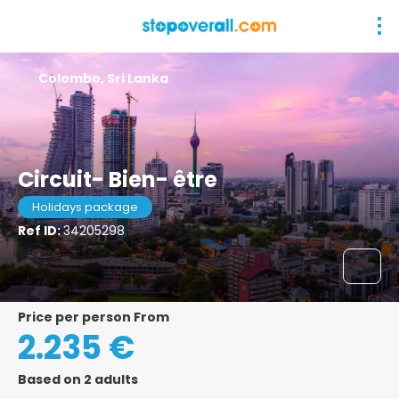
Colombo, Sri Lanka
Circuit- Bien- être
Holidays package
Ref ID:
34205298
price per person From
2.235 €
Based on 2 adults