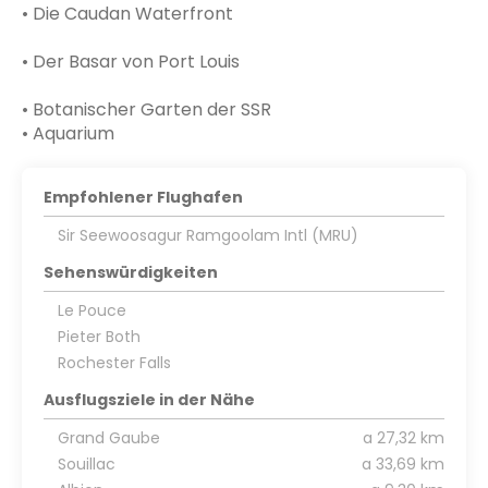
• Die Caudan Waterfront
• Der Basar von Port Louis
• Botanischer Garten der SSR
• Aquarium
Empfohlener Flughafen
Sir Seewoosagur Ramgoolam Intl (MRU)
Sehenswürdigkeiten
Le Pouce
Pieter Both
Rochester Falls
Ausflugsziele in der Nähe
Grand Gaube
a 27,32 km
Souillac
a 33,69 km