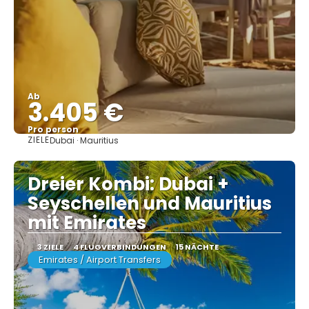
Ab
3.405 €
Pro person
ZIELE
Dubai · Mauritius
Sehen
Dreier Kombi: Dubai +
Seyschellen und Mauritius
mit Emirates
3 ZIELE
4 FLUGVERBINDUNGEN
15 NÄCHTE
Emirates / Airport Transfers