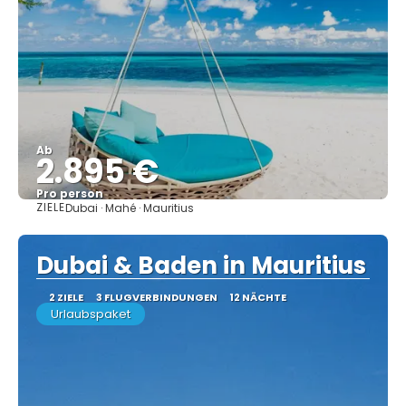
Ab
2.895 €
Pro person
ZIELE
Dubai · Mahé · Mauritius
Sehen
Dubai & Baden in Mauritius
2 ZIELE
3 FLUGVERBINDUNGEN
12 NÄCHTE
Urlaubspaket