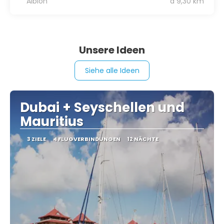
Albion
a 9,30 km
Unsere Ideen
Siehe alle Ideen
Dubai + Seyschellen und
Mauritius
3 ZIELE
4 FLUGVERBINDUNGEN
12 NÄCHTE