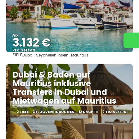
Ab
3.132 €
Pro person
ZIELE
Dubai · Seychellen Inseln · Mauritius
Sehen
Dubai & Baden auf
Mauritius inklusive
Transfers in Dubai und
Mietwagen auf Mauritius
2 ZIELE
3 FLUGVERBINDUNGEN
12 NÄCHTE
2 TRANSFERS