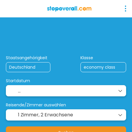
+
StopOver-/ Kombireisen
Rund- & Son
Flug + Hotel
Staatsangehörigkeit
Klasse
Startdatum
Reisende/Zimmer auswählen
1 Zimmer,
2 Erwachsene