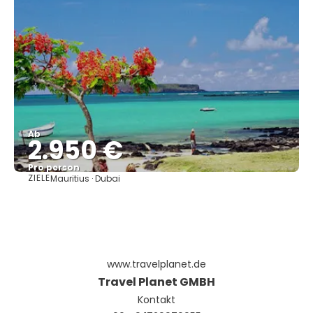
Ab
2.950 €
Pro person
ZIELE
Mauritius · Dubai
Sehen
www.travelplanet.de
Travel Planet GMBH
Kontakt