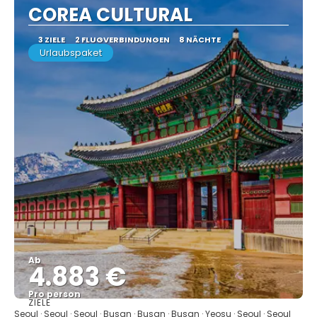
COREA CULTURAL
3 ZIELE
2 FLUGVERBINDUNGEN
8 NÄCHTE
Urlaubspaket
Ab
4.883 €
Pro person
ZIELE
Sehen
Seoul · Seoul · Seoul · Busan · Busan · Busan · Yeosu · Seoul · Seoul