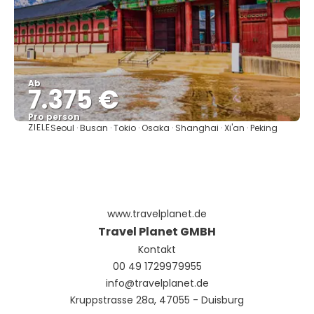
Ab
7.375 €
Pro person
ZIELE
Seoul · Busan · Tokio · Osaka · Shanghai · Xi'an · Peking
Sehen
www.travelplanet.de
Travel Planet GMBH
Kontakt
00 49 1729979955
info@travelplanet.de
Kruppstrasse 28a, 47055 - Duisburg