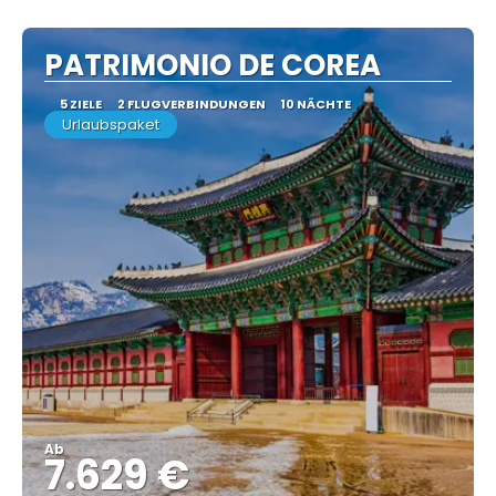
PATRIMONIO DE COREA
5 ZIELE
2 FLUGVERBINDUNGEN
10 NÄCHTE
Urlaubspaket
Ab
7.629 €