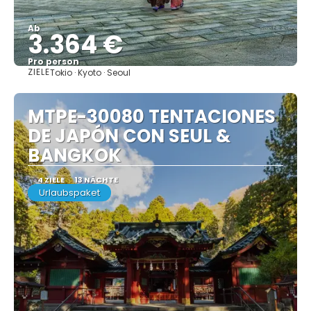
Ab
3.364 €
Pro person
ZIELE
Tokio · Kyoto · Seoul
Sehen
MTPE-30080 TENTACIONES
DE JAPÓN CON SEUL &
BANGKOK
4 ZIELE
13 NÄCHTE
Urlaubspaket