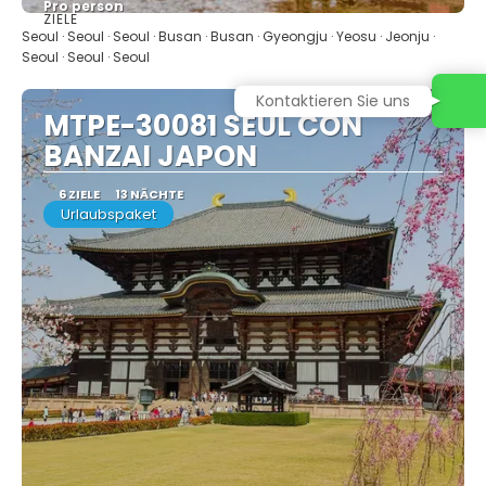
Pro person
ZIELE
Sehen
Seoul · Seoul · Seoul · Busan · Busan · Gyeongju · Yeosu · Jeonju ·
Seoul · Seoul · Seoul
Kontaktieren Sie uns
MTPE-30081 SEUL CON
BANZAI JAPON
6 ZIELE
13 NÄCHTE
Urlaubspaket