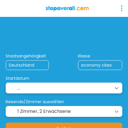
+
StopOver-/ Kombireisen
Rund- & Son
Flug + Hotel
Staatsangehörigkeit
Klasse
Startdatum
Reisende/Zimmer auswählen
1 Zimmer,
2 Erwachsene