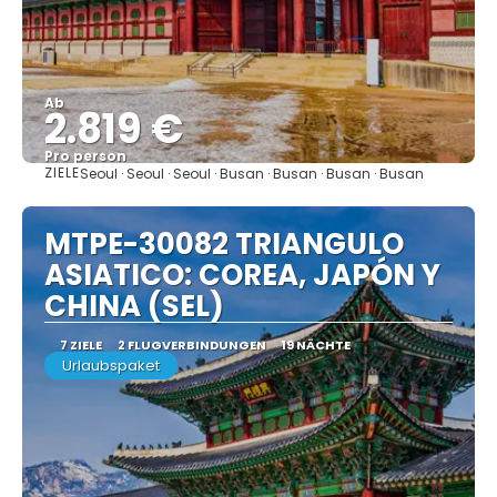
Ab
2.819 €
Pro person
ZIELE
Seoul · Seoul · Seoul · Busan · Busan · Busan · Busan
Sehen
MTPE-30082 TRIANGULO
ASIATICO: COREA, JAPÓN Y
CHINA (SEL)
7 ZIELE
2 FLUGVERBINDUNGEN
19 NÄCHTE
Urlaubspaket