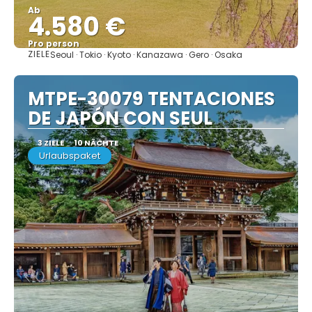
Ab
4.580 €
Pro person
ZIELE
Seoul · Tokio · Kyoto · Kanazawa · Gero · Osaka
Sehen
MTPE-30079 TENTACIONES
DE JAPÓN CON SEUL
3 ZIELE
10 NÄCHTE
Urlaubspaket