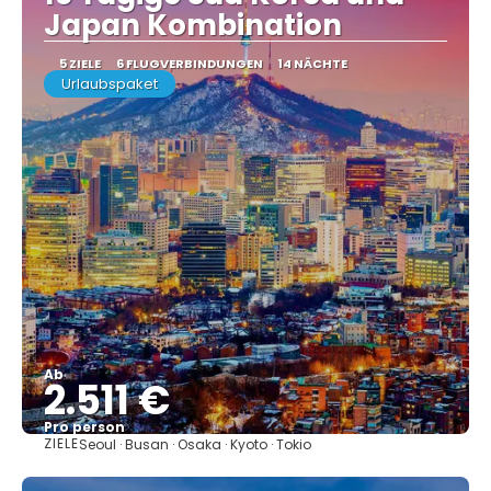
Japan Kombination
5 ZIELE
6 FLUGVERBINDUNGEN
14 NÄCHTE
Urlaubspaket
Ab
2.511 €
Pro person
ZIELE
Seoul · Busan · Osaka · Kyoto · Tokio
Sehen