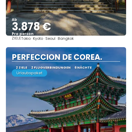
Ab
3.878 €
Pro person
ZIELE
Tokio · Kyoto · Seoul · Bangkok
Sehen
PERFECCION DE COREA.
2 ZIELE
2 FLUGVERBINDUNGEN
6 NÄCHTE
Urlaubspaket