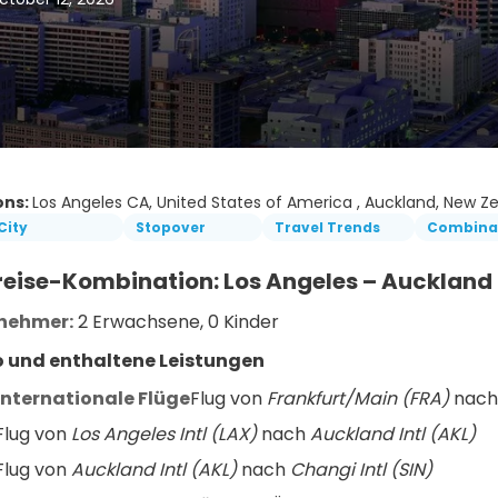
ons:
Los Angeles CA, United States of America , Auckland, New Ze
City
Stopover
Travel Trends
Combinat
eise-Kombination: Los Angeles – Auckland
lnehmer:
 2 Erwachsene, 0 Kinder
io und enthaltene Leistungen
Internationale Flüge
Flug von 
Frankfurt/Main (FRA)
 nach
Flug von 
Los Angeles Intl (LAX)
 nach 
Auckland Intl (AKL)
Flug von 
Auckland Intl (AKL)
 nach 
Changi Intl (SIN)