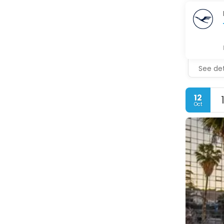
See det
12
Oct