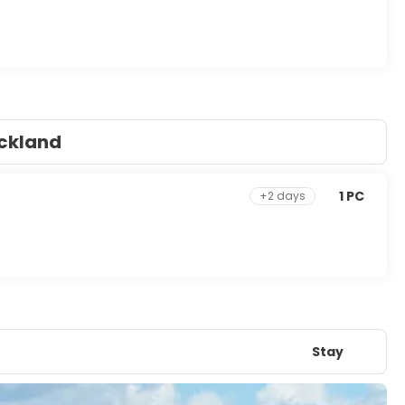
uckland
1 PC
+2 days
Stay