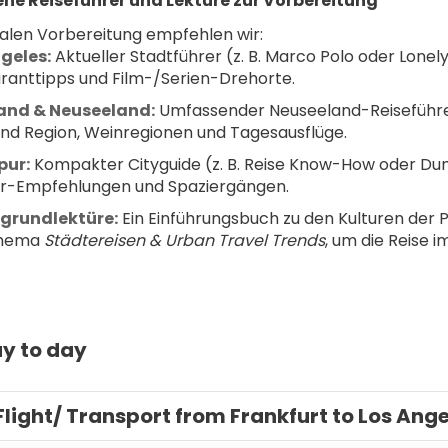
ne Reiseführer und Lektüre zur Vorbereitung
alen Vorbereitung empfehlen wir:
geles:
 Aktueller Stadtführer (z. B. Marco Polo oder Lonely
ranttipps und Film-/Serien-Drehorte.
and & Neuseeland:
 Umfassender Neuseeland-Reiseführer 
nd Region, Weinregionen und Tagesausflüge.
pur:
 Kompakter Cityguide (z. B. Reise Know-How oder Dumo
r-Empfehlungen und Spaziergängen.
rgrundlektüre:
 Ein Einführungsbuch zu den Kulturen der P
hema 
Städtereisen & Urban Travel Trends
, um die Reise i
y to day
Flight/ Transport from Frankfurt to Los Ang