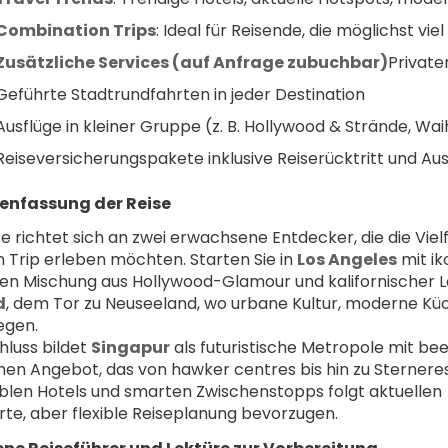
Combination Trips
: Ideal für Reisende, die möglichst vi
Zusätzliche Services (auf Anfrage zubuchbar)
Private
Geführte Stadtrundfahrten in jeder Destination
Ausflüge in kleiner Gruppe (z. B. Hollywood & Strände, Wai
Reiseversicherungspakete inklusive Reiserücktritt und A
nfassung der Reise
e richtet sich an zwei erwachsene Entdecker, die die Vielfa
 Trip erleben möchten. Starten Sie in 
Los Angeles
 mit i
d
, dem Tor zu Neuseeland, wo urbane Kultur, moderne Küc
egen.
luss bildet 
Singapur
 als futuristische Metropole mit b
chen Angebot, das von hawker centres bis hin zu Sterneres
len Hotels und smarten Zwischenstopps folgt aktuellen 
erte, aber flexible Reiseplanung bevorzugen.