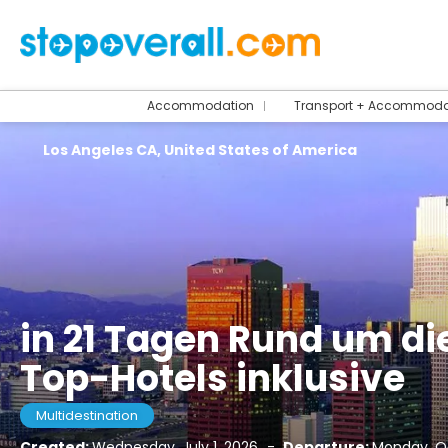
Accommodation
Transport + Accommoda
Los Angeles CA, United States of America
in 21 Tagen Rund um die
Top-Hotels inklusive
Multidestination
Created:
Wednesday, July 1, 2026
-
Departure:
Monday, Oc