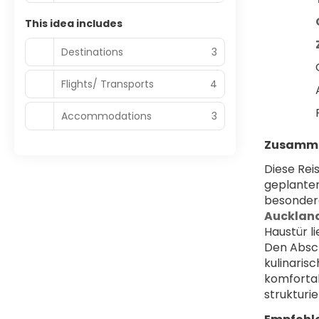
This idea includes
Destinations
3
Flights/ Transports
4
Accommodations
3
Zusamme
Diese Reis
geplanten
Aucklan
Haustür li
Den Absch
kulinaris
komfortab
strukturi