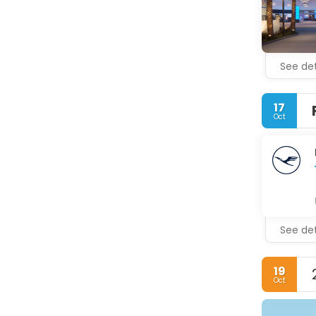
See det
17
Oct
See det
19
Oct