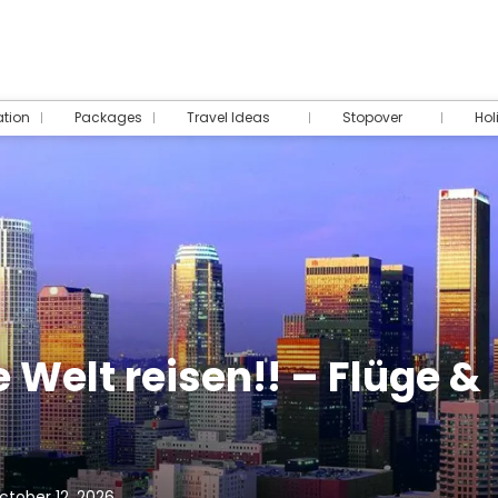
tion
Packages
Travel Ideas
Stopover
Hol
 Welt reisen!! – Flüge &
tober 12, 2026