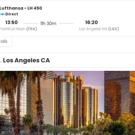
Lufthansa - LH 450
Direct
13:50
16:20
11h 30m
Frankfurt Main
(FRA)
Los Angeles Intl
(LAX)
ails
1.
Los Angeles CA