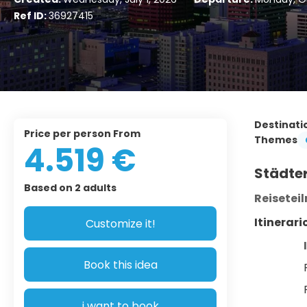
Ref ID:
36927415
Destinati
price per person From
Themes
4.519 €
Städter
Based on 2 adults
Reisetei
Itinerar
Customize it!
Book this idea
i want to book