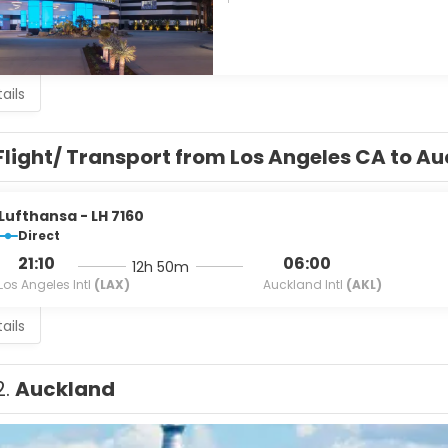
ails
Flight/ Transport from Los Angeles CA to A
Lufthansa - LH 7160
Direct
21:10
06:00
12h 50m
Los Angeles Intl
(LAX)
Auckland Intl
(AKL)
ails
2.
Auckland