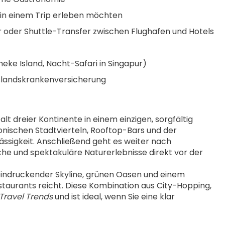
el in einem Trip erleben möchten
r oder Shuttle-Transfer zwischen Flughafen und Hotels
heke Island, Nacht-Safari in Singapur)
uslandskrankenversicherung
lt dreier Kontinente in einem einzigen, sorgfältig 
konischen Stadtvierteln, Rooftop-Bars und der 
besonderen Mischung aus Hollywood-Glamour und kalifornischer Lässigkeit. Anschließend geht es weiter nach 
he und spektakuläre Naturerlebnisse direkt vor der 
eeindruckender Skyline, grünen Oasen und einem 
taurants reicht. Diese Kombination aus City-Hopping, 
Travel Trends
 und ist ideal, wenn Sie eine klar 