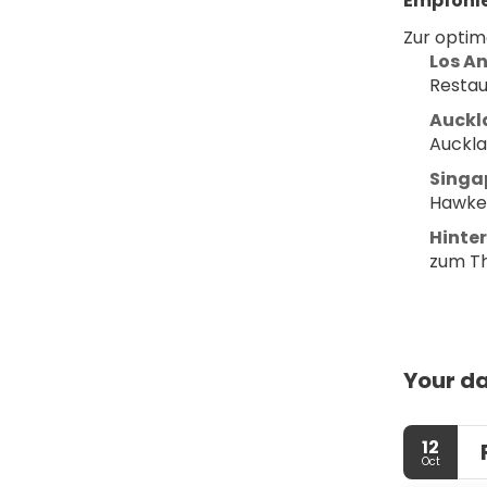
Empfohle
Zur optim
Los An
Restau
Auckl
Auckla
Singa
Hawke
Hinte
zum T
Your da
12
Oct