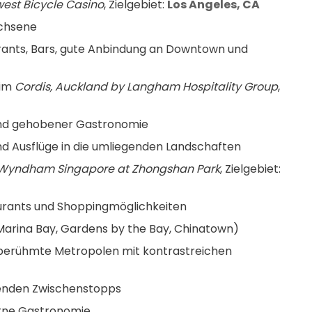
est Bicycle Casino
, Zielgebiet: 
Los Angeles, CA
achsene
ants, Bars, gute Anbindung an Downtown und 
im 
Cordis, Auckland by Langham Hospitality Group
, 
und gehobener Gastronomie
 Ausflüge in die umliegenden Landschaften
yndham Singapore at Zhongshan Park
, Zielgebiet: 
urants und Shoppingmöglichkeiten
Marina Bay, Gardens by the Bay, Chinatown)
tberühmte Metropolen mit kontrastreichen 
nenden Zwischenstopps
erne Gastronomie