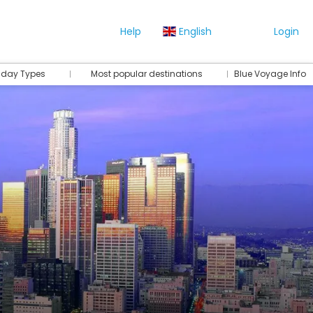
Help
English
Login
iday Types
Most popular destinations
Blue Voyage Info