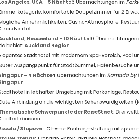
Los Angeles, USA – 5 Nächte
5 Übernachtungen im 
Parkw
Zimmerkategorie: komfortable Doppelzimmer für 2 Erw
Mögliche Annehmlichkeiten: Casino-Atmosphäre, Restaur
Strandviertel
Auckland, Neuseeland – 10 Nächte
10 Übernachtungen 
Zielgebiet: 
Auckland Region
Elegantes Stadthotel mit modernem Spa-Bereich, Pool 
Guter Ausgangspunkt für Stadtbummel, Hafenbesuche und
Singapur – 4 Nächte
4 Übernachtungen im 
Ramada by W
Singapur
Stadthotel in lebhafter Umgebung mit Parkanlage, Resta
Gute Anbindung an die wichtigsten Sehenswürdigkeiten (
Thematische Schwerpunkte der ReiseStadt
: Drei wel
Stadterlebnissen
Escala / Stopover
: Clevere Routengestaltung mit span
Travel Trends
: Trendige Hotels, aktuelle Hotspots, mod