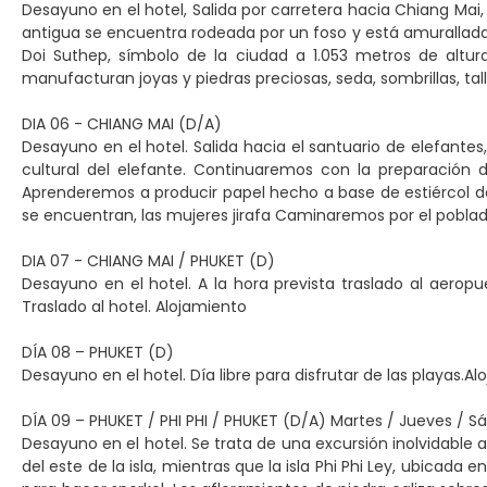
Desayuno en el hotel, Salida por carretera hacia Chiang Mai, 
antigua se encuentra rodeada por un foso y está amurallada
Doi Suthep, símbolo de la ciudad a 1.053 metros de altur
manufacturan joyas y piedras preciosas, seda, sombrillas, ta
DIA 06 - CHIANG MAI (D/A)
Desayuno en el hotel. Salida hacia el santuario de elefant
cultural del elefante. Continuaremos con la preparación
Aprenderemos a producir papel hecho a base de estiércol de
se encuentran, las mujeres jirafa Caminaremos por el poblad
DIA 07 - CHIANG MAI / PHUKET (D)
Desayuno en el hotel. A la hora prevista traslado al aeropu
Traslado al hotel. Alojamiento
DÍA 08 – PHUKET (D)
Desayuno en el hotel. Día libre para disfrutar de las playas.Al
DÍA 09 – PHUKET / PHI PHI / PHUKET (D/A) Martes / Jueves / 
Desayuno en el hotel. Se trata de una excursión inolvidable a l
del este de la isla, mientras que la isla Phi Phi Ley, ubicada 