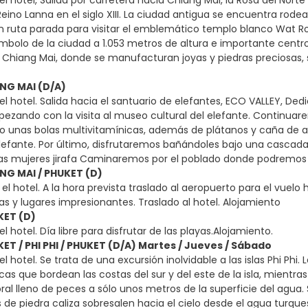
l hotel, Salida por carretera hacia Chiang Mai, la Rosa del Norte
eino Lanna en el siglo XIII. La ciudad antigua se encuentra rode
n ruta parada para visitar el emblemático templo blanco Wat R
ímbolo de la ciudad a 1.053 metros de altura e importante centro 
 Chiang Mai, donde se manufacturan joyas y piedras preciosas, 
ANG MAI (D/A)
l hotel. Salida hacia el santuario de elefantes, ECO VALLEY, De
ezando con la visita al museo cultural del elefante. Continuar
o unas bolas multivitamínicas, además de plátanos y caña de 
elefante. Por último, disfrutaremos bañándoles bajo una cascada
as mujeres jirafa Caminaremos por el poblado donde podremos ve
ANG MAI / PHUKET (D)
l hotel. A la hora prevista traslado al aeropuerto para el vuelo 
as y lugares impresionantes. Traslado al hotel. Alojamiento
KET (D)
 hotel. Día libre para disfrutar de las playas.Alojamiento.
KET / PHI PHI / PHUKET (D/A) Martes / Jueves / Sábado
 hotel. Se trata de una excursión inolvidable a las islas Phi Phi.
licas que bordean las costas del sur y del este de la isla, mientras
ral lleno de peces a sólo unos metros de la superficie del agua. S
 de piedra caliza sobresalen hacia el cielo desde el agua turqu