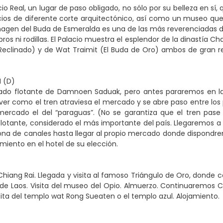
o Real, un lugar de paso obligado, no sólo por su belleza en sí, 
ificios de diferente corte arquitectónico, así como un museo q
magen del Buda de Esmeralda es una de las más reverenciadas del 
 ni rodillas. El Palacio muestra el esplendor de la dinastía Cha
linado) y de Wat Traimit (El Buda de Oro) ambos de gran releva
 (D)
rcado flotante de Damnoen Saduak, pero antes pararemos en l
er como el tren atraviesa el mercado y se abre paso entre los
ercado el del “paraguas”. (No se garantiza que el tren pase 
 flotante, considerado el más importante del país. Llegaremos
ona de canales hasta llegar al propio mercado donde dispondremo
miento en el hotel de su elección.
Chiang Rai. Llegada y visita al famoso Triángulo de Oro, donde 
 Laos. Visita del museo del Opio. Almuerzo. Continuaremos Co
ita del templo wat Rong Sueaten o el templo azul. Alojamiento.