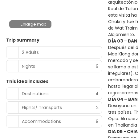
arquitectónic
Real de Taila
esta visita ha
Chakri y fue 
Enlarge map
de Wat Traimit
Alojamiento.
Trip summary
DÍA 03 – BA
Después del d
2 Adults
Mae Klong don
mercado y se 
Nights
9
se llama a es
irregulares).
embarcadero e
This idea includes
hasta llegar 
regresaremos 
Destinations
4
DÍA 04 – BAN
Desayuno en e
Flights/ Transports
2
tres países, 
Opio. Almuerz
Accommodations
9
en Thailandia
DIA 05 - CHI