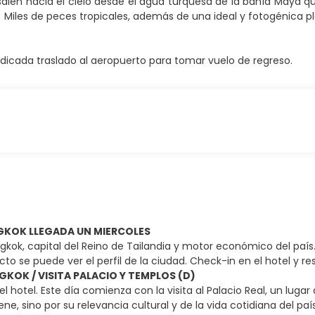
salen hacia el cielo desde el agua turquesa de la bahía Maya q
) Miles de peces tropicales, además de una ideal y fotogénica p
indicada traslado al aeropuerto para tomar vuelo de regreso.
NGKOK LLEGADA UN MIERCOLES
gkok, capital del Reino de Tailandia y motor económico del país. 
cto se puede ver el perfil de la ciudad. Check-in en el hotel y res
GKOK / VISITA PALACIO Y TEMPLOS (D)
 hotel. Este día comienza con la visita al Palacio Real, un lugar 
ene, sino por su relevancia cultural y de la vida cotidiana del pa