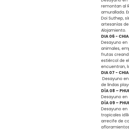
Desayuno en e
remontan al R
amurallada. E
Doi Suthep, s
artesanías de
Alojamiento.
DIA 06 - CHI
Desayuno en e
animales, emp
frutas creand
estiércol de 
encuentran, l
DIA 07 - CHI
Desayuno en e
de lindas play
DÍA 08 – PHU
Desayuno en el
DÍA 09 – PHU
Desayuno en el
tropicales idí
arrecife de co
afloramientos