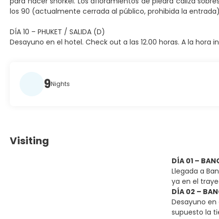
para hacer snorkel. Los afloramientos de piedra caliza sobre
los 90 (actualmente cerrada al público, prohibida la entrada
DÍA 10 – PHUKET / SALIDA (D)
Desayuno en el hotel. Check out a las 12.00 horas. A la hora 
9
Nights
Visiting
DÍA 01 – BA
Llegada a Ban
ya en el traye
DÍA 02 – BAN
Desayuno en el
supuesto la ti