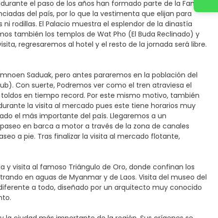
urante el paso de los años han formado parte de la Familia
iadas del país, por lo que la vestimenta que elijan para
i rodillas. El Palacio muestra el esplendor de la dinastía
remos también los templos de Wat Pho (El Buda Reclinado) y
ita, regresaremos al hotel y el resto de la jornada será libre.
Damnoen Saduak, pero antes pararemos en la población del
b). Con suerte, Podremos ver como el tren atraviesa el
 toldos en tiempo record. Por este mismo motivo, también
durante la visita al mercado pues este tiene horarios muy
rado el más importante del país. Llegaremos a un
paseo en barca a motor a través de la zona de canales
 a pie. Tras finalizar la visita al mercado flotante,
da y visita al famoso Triángulo de Oro, donde confinan los
entrando en aguas de Myanmar y de Laos. Visita del museo del
diferente a todo, diseñado por un arquitecto muy conocido
nto.