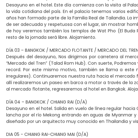
Desayuno en el hotel. Este día comienza con la visita al Palaci
la vida cotidiana del país. En el palacio tenemos varios ed
años han formado parte de la Familia Real de Tailandia. La i
de ser adecuada y respetuosa con el lugar, sin mostrar hombros
de hoy veremos también los templos de Wat Pho (El Buda Rec
resto de la jornada será libre. Alojamiento.
DÍA 03 – BANGKOK / MERCADO FLOTANTE / MERCADO DEL TREN
Después del desayuno, Nos dirigimos por carretera al me
“Mercado del Tren” (Talad Rom Hub). Con suerte, Podremos v
record. Por este mismo motivo, también se llama a este m
irregulares). Continuaremos nuestra ruta hacia el mercado
allí realizaremos un paseo en barca a motor a través de la z
al mercado flotante, regresaremos al hotel en Bangkok. Aloja
DÍA 04 – BANGKOK / CHIANG RAI (D/A)
Desayuno en el hotel. Salida en vuelo de línea regular hacia 
lancha por el río Mekong entrando en aguas de Myanmar y de
diseñado por un arquitecto muy conocido en Thailandia y vis
DIA 05 - CHIANG RAI-CHIANG MAI (D/A)