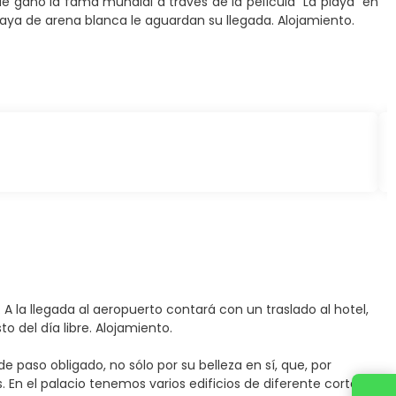
ue ganó la fama mundial a través de la película “La playa” en
laya de arena blanca le aguardan su llegada. Alojamiento.
A la llegada al aeropuerto contará con un traslado al hotel,
to del día libre. Alojamiento.
de paso obligado, no sólo por su belleza en sí, que, por
ís. En el palacio tenemos varios edificios de diferente corte
Contact us