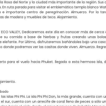
la Rosa del Norte y la ciudad más importante de la región. Sus o
. En ruta parada para visitar el emblemático templo blanco Wat
a e importante centro de peregrinación. Almuerzo. Por la tar
llas de madera y muebles de teca. Alojamiento.
es, ECO VALLEY, Dedicaremos este día en conocer más de cerca 
 de su comida a base de hierbas y frutas creando unas bola
 elefante. Por último, disfrutaremos bañándoles bajo una casc
o donde podremos ver las casitas donde viven. Almuerzo. Regres
erto para el vuelo hacia Phuket. llegada a esta hermosa isla, 
ojamiento.
Sábado
as islas Phi Phi. La isla Phi Phi Don, la más grande, cuenta con 
en el sur, cuenta con un arrecife de coral lleno de peces a sólo u