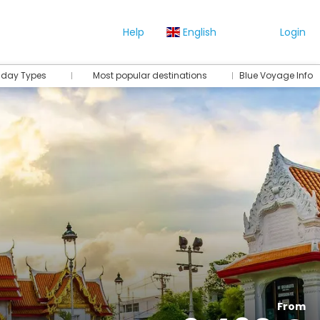
Help
English
Login
iday Types
Most popular destinations
Blue Voyage Info
From