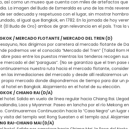
o, así como un museo que cuenta con miles de artefactos que d
ndia. La imagen del Buda de Esmeralda es una de las más reverenc
 de ser adecuada y respetuosa con el lugar, sin mostrar hombros n
fundado, al igual que Bangkok, en 1782. En la jornada de hoy ve
 (El Buda de Oro) ambos de gran relevancia en el país. Tras la vis
NGKOK / MERCADO FLOTANTE / MERCADO DEL TREN (D)
esayuno, Nos dirigimos por carretera al mercado flotante de 
de podremos ver el conocido “Mercado del Tren” (Talad Rom Hu
abre paso entre los puestos mientras los tenderos recogen sus
te mercado el del “paraguas”. (No se garantiza que el tren pase 
 Continuaremos nuestra ruta hacia el mercado flotante, conside
n las inmediaciones del mercado y desde allí realizaremos un 
al propio mercado donde dispondremos de tiempo para dar un paseo
al hotel en Bangkok. Alojamiento en el hotel de su elección.
GKOK / CHIANG RAI (D/A)
l hotel. Salida en vuelo de línea regular hacia Chiang Rai. Llega
Thailandia, Laos y Myanmar. Paseo en lancha por el río Mekong 
o. Continuaremos Continuación hacia la “Casa Negra” un lugar 
 y visita del templo wat Rong Sueaten o el templo azul. Alojamie
ANG RAI-CHIANG MAI (D/A)