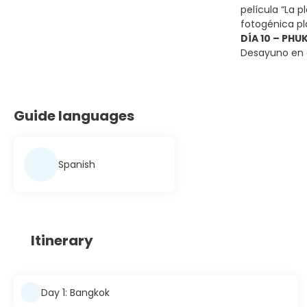
película “La 
fotogénica pl
DÍA 10 – PHUK
Desayuno en e
Guide languages
Spanish
Itinerary
Day 1: Bangkok