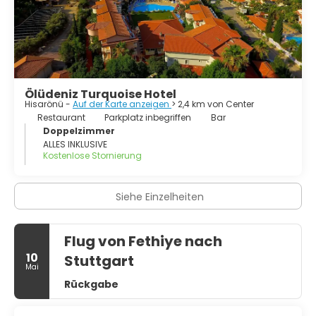
Strände, die die paradiesische Atmosphäre noch mehr
verstärken.
Fethiye hat auch ein reiches historisches Erbe, die Stadt
ist umgeben von den Taurus Bergen und es gibt viele
antike Stätten, die Sie besuchen können. Fethiye ist ein
malerisches entspannendes Urlaubsziel.
Ölüdeniz Turquoise Hotel
Hisarönü -
Auf der Karte anzeigen
> 2,4 km von Center
Restaurant
Parkplatz inbegriffen
Bar
Doppelzimmer
ALLES INKLUSIVE
Kostenlose Stornierung
Siehe Einzelheiten
Flug von Fethiye nach
10
Stuttgart
Mai
Rückgabe