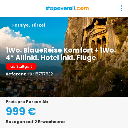
Fethiye, Türkei
1Wo. BlaueReise Komfort + 1Wo.
4* Allinkl. Hotel inkl. Flüge
ab Stuttgart
Referenz-ID:
18757832
Preis pro Person Ab
999 €
Bezogen auf 2 Erwachsene